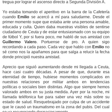
tregua por lograr el ascenso directo a Segunda División A.
Yo estaba tomando el aperitivo en la barra de la Cafetería
cuando
Emilio
se acercó a mí para saludarme. Desde el
primer momento supe que estaba ante una persona amable,
educada y culta. Quien daba muestras visibles de
sentirse
ciudadano de Ceuta y de estar entusiasmado con su equipo
de fútbol Y, por si fuera poco, me habló de sus amistad con
Guillermo Valero
. Portuense de pro. A quien sigo
recordando a cada paso. Cada vez que hablo con
Emilio
no
sé como nos la apañamos para que salga a relucir la fecha
donde principió nuestra amistad.
Aprecio que siguió aumentando desde mi llegada a Ceuta,
hace casi cuatro décadas. A pesar de que, durante esa
eternidad de tiempo, hubiese momentos complicados en
nuestras relaciones por militar ambos en tendencias
políticas o sociales bien distintas. Algo que siempre hemos
valorado ambos en su justa medida. Ayer por la noche, mi
llamada teléfonica fue para saber una vez más sobre su
estado de salud. Resquebrajado por culpa de un accidente
que le causó un traumatismo en la zona del pubis. Del cual
se va recuperando despaciosamente.