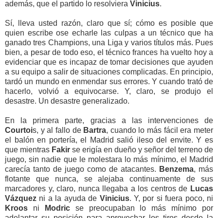
además, que el partido lo resolviera
Vinicius
.
Sí, lleva usted razón, claro que sí; cómo es posible que
quien escribe ose echarle las culpas a un técnico que ha
ganado tres Champions, una Liga y varios títulos más. Pues
bien, a pesar de todo eso, el técnico frances ha vuelto hoy a
evidenciar que es incapaz de tomar decisiones que ayuden
a su equipo a salir de situaciones complicadas. En principio,
tardó un mundo en enmendar sus errores. Y cuando trató de
hacerlo, volvió a equivocarse. Y, claro, se produjo el
desastre. Un desastre generalizado.
En la primera parte, gracias a las intervenciones de
Courtoi
s, y al fallo de
Bartra
, cuando lo más fácil era meter
el balón en portería, el Madrid salió ileso del envite. Y es
que mientras
Fakir
se erigía en dueño y señor del terreno de
juego, sin nadie que le molestara lo más mínimo, el Madrid
carecía tanto de juego como de atacantes.
Benzema
, más
flotante que nunca, se alejaba continuamente de sus
marcadores y, claro, nunca llegaba a los centros de
Lucas
Vázquez
ni a la ayuda de
Vinicius
. Y, por si fuera poco, ni
Kroos
ni
Modric
se preocupaban lo más mínimo por
adelantar su posición para aprovechar los tiros desde la