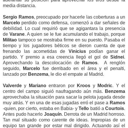
media distancia.
Sergio Ramos
, preocupado por hacerle las coberturas a un
Marcelo
perdido como defensa, comenzó a dar señales de
debilidad. Lo cual requirió que se agigantara la presencia
de
Varane
. A quien se le fue acumulando el trabajo, porque
Militao
tampoco se mostraba firme en su puesto. Pasaba el
tiempo y los jugadores béticos se dieron cuenta de que
frenando las acometidas de
Vinicius
podían ganar el
partido. Y premio a esa creencia llegó el gol de
Sidnei
.
Aprovechando la descolocación de
Ramos
. A renglón
seguido,
Marcelo
fue derribado en el área y el penalti,
lanzado por
Benzema
, le dio el empate al Madrid.
Valverde
y
Mariano
entraron por
Kroos
y
Modric
. Y el
centro del campo siguió naufragando aún más.
Benzema
aprovechaba la situación para sacar la pelota jugada desde
muy atrás. Y en una de esas jugadas erró el pase a
Ramos
-quien, por cierto, estaba en Babia- y
Tello
batió a
Courtois
.
Antes pudo hacerlo
Joaquín
. Derrota de un Madrid horroso.
Tan mal situado como carente de ideas. Impropias de un
equipo tan grande por estar mal dirigido. Actuando así el