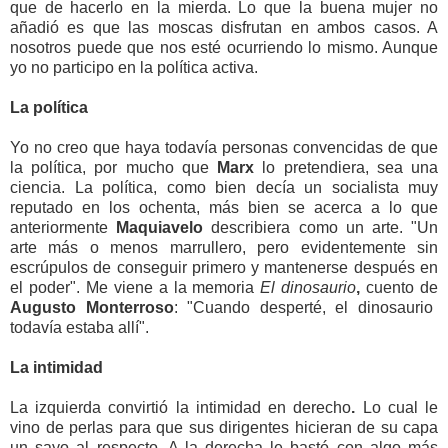
que de hacerlo en la mierda. Lo que la buena mujer no
añadió es que las moscas disfrutan en ambos casos. A
nosotros puede que nos esté ocurriendo lo mismo. Aunque
yo no participo en la política activa.
La política
Yo no creo que haya todavía personas convencidas de que
la política, por mucho que
Marx
lo pretendiera, sea una
ciencia. La política, como bien decía un socialista muy
reputado en los ochenta, más bien se acerca a lo que
anteriormente
Maquiavelo
describiera como un arte. "Un
arte más o menos marrullero, pero evidentemente sin
escrúpulos de conseguir primero y mantenerse después en
el poder". Me viene a la memoria
El dinosaurio
,
cuento de
Augusto Monterroso
: "Cuando desperté, el dinosaurio
todavía estaba allí".
La intimidad
La izquierda convirtió la intimidad
en derecho
.
Lo cual le
vino de perlas para que sus dirigentes
hicieran de su capa
un sayo al respecto. A la derecha le bastó con algo más