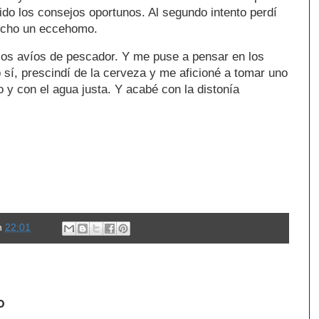
bido los consejos oportunos. Al segundo intento perdí
o hecho un eccehomo.
 los avíos de pescador. Y me puse a pensar en los
 sí, prescindí de la cerveza y me aficioné a tomar uno
lo y con el agua justa. Y acabé con la distonía
n
22:01
o