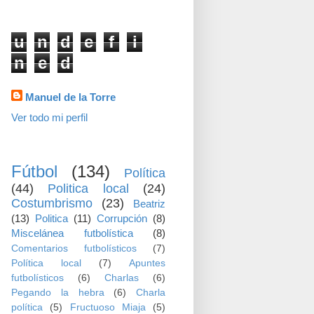
visitas
u
n
d
e
f
i
n
e
d
Datos personales
Manuel de la Torre
Ver todo mi perfil
TEMAS
Fútbol
(134)
Política
(44)
Politica local
(24)
Costumbrismo
(23)
Beatriz
(13)
Politica
(11)
Corrupción
(8)
Miscelánea futbolística
(8)
Comentarios futbolísticos
(7)
Política local
(7)
Apuntes
futbolísticos
(6)
Charlas
(6)
Pegando la hebra
(6)
Charla
política
(5)
Fructuoso Miaja
(5)