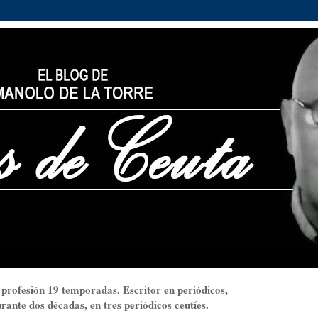
 profesión 19 temporadas. Escritor en periódicos,
ante dos décadas, en tres periódicos ceutíes.