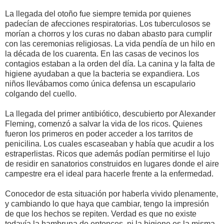
La llegada del otoño fue siempre temida por quienes
padecían de afecciones respiratorias. Los tuberculosos se
morían a chorros y los curas no daban abasto para cumplir
con las ceremonias religiosas. La vida pendía de un hilo en
la década de los cuarenta. En las casas de vecinos los
contagios estaban a la orden del día. La canina y la falta de
higiene ayudaban a que la bacteria se expandiera. Los
niños llevábamos como única defensa un escapulario
colgando del cuello.
La llegada del primer antibiótico, descubierto por Alexander
Fleming, comenzó a salvar la vida de los ricos. Quienes
fueron los primeros en poder acceder a los tarritos de
penicilina. Los cuales escaseaban y había que acudir a los
estraperlistas. Ricos que además podían permitirse el lujo
de residir en sanatorios construidos en lugares donde el aire
campestre era el ideal para hacerle frente a la enfermedad.
Conocedor de esta situación por haberla vivido plenamente,
y cambiando lo que haya que cambiar, tengo la impresión
de que los hechos se repiten. Verdad es que no existe
todavía la hambruna de entonces, ni la higiene es la misma