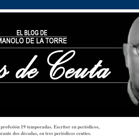
 profesión 19 temporadas. Escritor en periódicos,
ante dos décadas, en tres periódicos ceutíes.