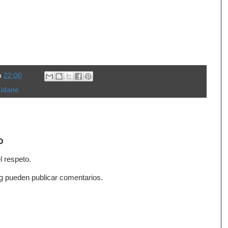
n
22:00
Zidane
o
l respeto.
g pueden publicar comentarios.