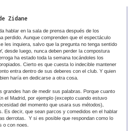
de Zidane
da hablar en la sala de prensa después de los
 ha perdido. Aunque comprenden que el espectáculo
 les inquiera, salvo que la pregunta no tenga sentido
Y, desde luego, nunca deben perder la compostura
terroga ha estado toda la semana tocándoles los
propiados. Cierto es que cuesta lo indecible mantener
nto entra dentro de sus deberes con el club. Y quien
 bien haría en dedicarse a otra cosa.
s grandes han de medir sus palabras. Porque cuanto
En el Madrid, por ejemplo (excepto cuando estuvo
 necesidad del momento que usara sus métodos),
s. Es decir, que sean parcos y comedidos en el hablar
las derrotas. Y si es posible que respondan como lo
es o con noes.