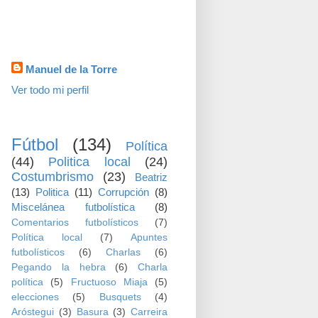
visitas
Datos personales
Manuel de la Torre
Ver todo mi perfil
TEMAS
Fútbol
(134)
Política
(44)
Politica local
(24)
Costumbrismo
(23)
Beatriz
(13)
Politica
(11)
Corrupción
(8)
Miscelánea futbolística
(8)
Comentarios futbolísticos
(7)
Política local
(7)
Apuntes
futbolísticos
(6)
Charlas
(6)
Pegando la hebra
(6)
Charla
política
(5)
Fructuoso Miaja
(5)
elecciones
(5)
Busquets
(4)
Aróstegui
(3)
Basura
(3)
Carreira