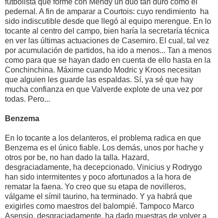
futbolista que forme con Mendy un dúo tan duro como el
pedernal. A fin de amparar a Courtois: cuyo rendimiento ha
sido indiscutible desde que llegó al equipo merengue. En lo
tocante al centro del campo, bien haría la secretaría técnica
en ver las últimas actuaciones de Casemiro. El cual, tal vez
por acumulación de partidos, ha ido a menos... Tan a menos
como para que se hayan dado en cuenta de ello hasta en la
Conchinchina. Máxime cuando Modric y Kroos necesitan
que alguien les guarde las espaldas. Sí, ya sé que hay
mucha confianza en que Valverde explote de una vez por
todas. Pero...
Benzema
En lo tocante a los delanteros, el problema radica en que
Benzema es el único fiable. Los demás, unos por hache y
otros por be, no han dado la talla. Hazard,
desgraciadamente, ha decepcionado. Vinicius y Rodrygo
han sido intermitentes y poco afortunados a la hora de
rematar la faena. Yo creo que su etapa de novilleros,
válgame el símil taurino, ha terminado. Y ya habrá que
exigirles como maestros del balompié. Tampoco Marco
Asensio, desgraciadamente, ha dado muestras de volver a