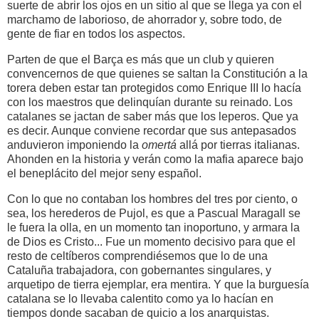
suerte de abrir los ojos en un sitio al que se llega ya con el
marchamo de laborioso, de ahorrador y, sobre todo, de
gente de fiar en todos los aspectos.
Parten de que el Barça es más que un club y quieren
convencernos de que quienes se saltan la Constitución a la
torera deben estar tan protegidos como Enrique III lo hacía
con los maestros que delinquían durante su reinado. Los
catalanes se jactan de saber más que los leperos. Que ya
es decir. Aunque conviene recordar que sus antepasados
anduvieron imponiendo la
omertá
allá por tierras italianas.
Ahonden en la historia y verán como la mafia aparece bajo
el beneplácito del mejor seny español.
Con lo que no contaban los hombres del tres por ciento, o
sea, los herederos de Pujol, es que a Pascual Maragall se
le fuera la olla, en un momento tan inoportuno, y armara la
de Dios es Cristo... Fue un momento decisivo para que el
resto de celtíberos comprendiésemos que lo de una
Cataluña trabajadora, con gobernantes singulares, y
arquetipo de tierra ejemplar, era mentira. Y que la burguesía
catalana se lo llevaba calentito como ya lo hacían en
tiempos donde sacaban de quicio a los anarquistas.