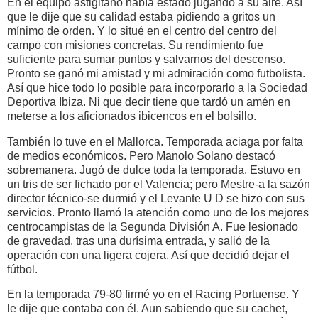
En el equipo astigitano había estado jugando a su aire. Así
que le dije que su calidad estaba pidiendo a gritos un
mínimo de orden. Y lo situé en el centro del centro del
campo con misiones concretas. Su rendimiento fue
suficiente para sumar puntos y salvarnos del descenso.
Pronto se ganó mi amistad y mi admiración como futbolista.
Así que hice todo lo posible para incorporarlo a la Sociedad
Deportiva Ibiza. Ni que decir tiene que tardó un amén en
meterse a los aficionados ibicencos en el bolsillo.
También lo tuve en el Mallorca. Temporada aciaga por falta
de medios económicos. Pero Manolo Solano destacó
sobremanera. Jugó de dulce toda la temporada. Estuvo en
un tris de ser fichado por el Valencia; pero Mestre-a la sazón
director técnico-se durmió y el Levante U D se hizo con sus
servicios. Pronto llamó la atención como uno de los mejores
centrocampistas de la Segunda División A. Fue lesionado
de gravedad, tras una durísima entrada, y salió de la
operación con una ligera cojera. Así que decidió dejar el
fútbol.
En la temporada 79-80 firmé yo en el Racing Portuense. Y
le dije que contaba con él. Aun sabiendo que su cachet,