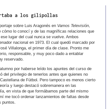
rtaba a los gilipollas
eportaje sobre Luis Aragonés en
Vamos Televisión
,
e cómo lo conocí y de las magníficas relaciones que
 ese lugar del cual nunca se vuelve. Ambos
renador nacional en 1973. El cual quedó marcado por
 José Villalonga, el primer día de clase. Pronto me
serio, responsable, y muy poco dado a entablar
uy reservado.
lumno por haberse leído los apuntes del curso de
 del privilegio de tenerlos antes que quienes no
Castellana de Fútbol. Pero tampoco es menos cierto
teoría y luego destacó sobremanera en las
día, en vista de que formábamos parte del mismo
a mí me tocó ordenar lanzamientos de faltas desde
os puntos.