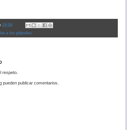
n
18:04
a a los gilipollas
o
l respeto.
g pueden publicar comentarios.