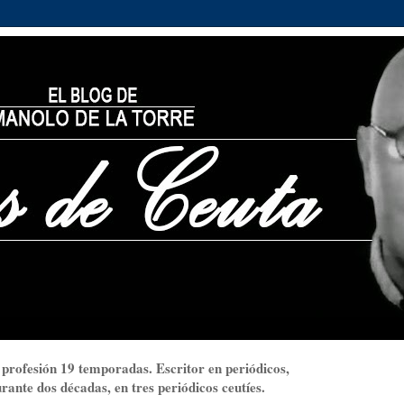
 profesión 19 temporadas. Escritor en periódicos,
ante dos décadas, en tres periódicos ceutíes.