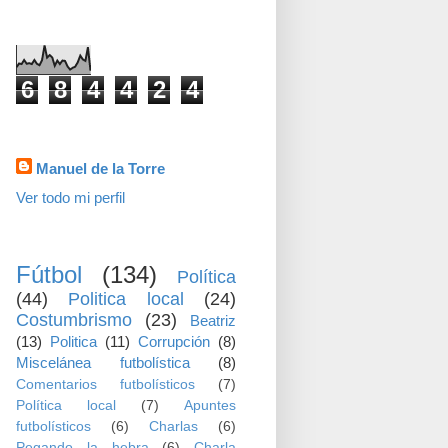
visitas
6
8
4
4
2
4
Datos personales
Manuel de la Torre
Ver todo mi perfil
TEMAS
Fútbol
(134)
Política
(44)
Politica local
(24)
Costumbrismo
(23)
Beatriz
(13)
Politica
(11)
Corrupción
(8)
Miscelánea futbolística
(8)
Comentarios futbolísticos
(7)
Política local
(7)
Apuntes
futbolísticos
(6)
Charlas
(6)
Pegando la hebra
(6)
Charla