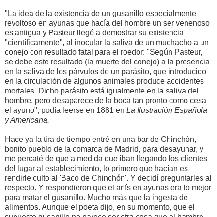
"La idea de la existencia de un gusanillo especialmente
revoltoso en ayunas que hacía del hombre un ser venenoso
es antigua y Pasteur llegó a demostrar su existencia
"científicamente", al inocular la saliva de un muchacho a un
conejo con resultado fatal para el roedor: "Según Pasteur,
se debe este resultado (la muerte del conejo) a la presencia
en la saliva de los párvulos de un parásito, que introducido
en la circulación de algunos animales produce accidentes
mortales. Dicho parásito está igualmente en la saliva del
hombre, pero desaparece de la boca tan pronto como cesa
el ayuno", podía leerse en 1881 en
La Ilustración Española
y Americana.
Hace ya la tira de tiempo entré en una bar de Chinchón,
bonito pueblo de la comarca de Madrid, para desayunar, y
me percaté de que a medida que iban llegando los clientes
del lugar al establecimiento, lo primero que hacían es
rendirle culto al 'Baco de Chinchón'. Y decidí preguntarles al
respecto. Y respondieron que el anís en ayunas era lo mejor
para matar el gusanillo. Mucho más que la ingesta de
alimentos. Aunque el poeta dijo, en su momento, que el
supuesto gusanillo no parece ser otra cosa que el hambre