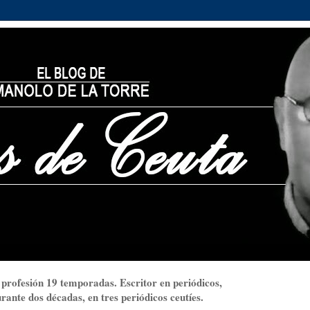
 profesión 19 temporadas. Escritor en periódicos,
ante dos décadas, en tres periódicos ceutíes.