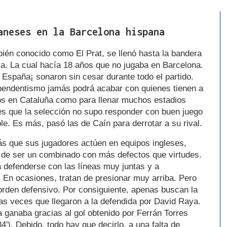
aneses en la Barcelona hispana
én conocido como El Prat, se llenó hasta la bandera
la. La cual hacía 18 años que no jugaba en Barcelona.
 España¡ sonaron sin cesar durante todo el partido.
pendentismo jamás podrá acabar con quienes tienen a
os en Cataluña como para llenar muchos estadios
s que la selección no supo responder con buen juego
le. Es más, pasó las de Caín para derrotar a su rival.
ás que sus jugadores actúen en equipos ingleses,
 de ser un combinado con más defectos que virtudes.
a defenderse con las líneas muy juntas y a
 En ocasiones, tratan de presionar muy arriba. Pero
 orden defensivo. Por consiguiente, apenas buscan la
 las veces que llegaron a la defendida por David Raya.
 ganaba gracias al gol obtenido por Ferrán Torres
4'). Debido, todo hay que decirlo, a una falta de