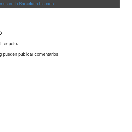
eses en la Barcelona hispana
o
l respeto.
g pueden publicar comentarios.