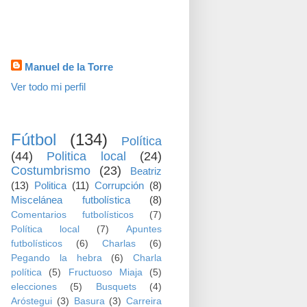
visitas
Datos personales
Manuel de la Torre
Ver todo mi perfil
TEMAS
Fútbol
(134)
Política
(44)
Politica local
(24)
Costumbrismo
(23)
Beatriz
(13)
Politica
(11)
Corrupción
(8)
Miscelánea futbolística
(8)
Comentarios futbolísticos
(7)
Política local
(7)
Apuntes
futbolísticos
(6)
Charlas
(6)
Pegando la hebra
(6)
Charla
política
(5)
Fructuoso Miaja
(5)
elecciones
(5)
Busquets
(4)
Aróstegui
(3)
Basura
(3)
Carreira