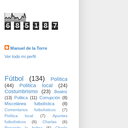
visitas
6
8
5
1
8
7
Datos personales
Manuel de la Torre
Ver todo mi perfil
TEMAS
Fútbol
(134)
Política
(44)
Politica local
(24)
Costumbrismo
(23)
Beatriz
(13)
Politica
(11)
Corrupción
(8)
Miscelánea futbolística
(8)
Comentarios futbolísticos
(7)
Política local
(7)
Apuntes
futbolísticos
(6)
Charlas
(6)
Pegando la hebra
(6)
Charla