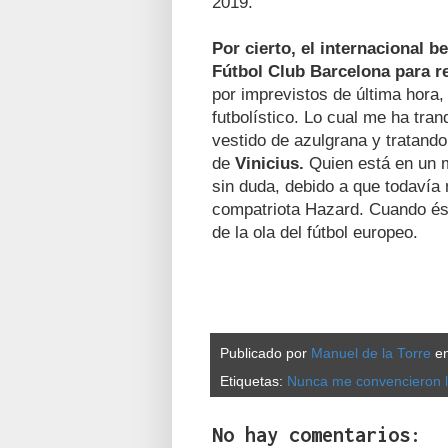
2019.
Por cierto, el internacional b
Fútbol Club Barcelona para r
por imprevistos de última hora,
futbolístico. Lo cual me ha tr
vestido de azulgrana y tratando
de
Vinicius.
Quien
está en un 
sin duda, debido a que todavía
compatriota Hazard. Cuando éste
de la ola del fútbol europeo.
Publicado por
Manuel de la Torre
e
Etiquetas:
Nunca me convencieron l
No hay comentarios: