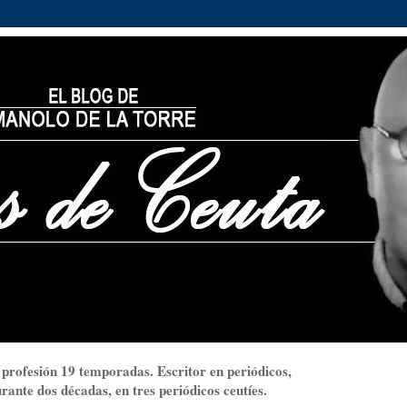
 profesión 19 temporadas. Escritor en periódicos,
ante dos décadas, en tres periódicos ceutíes.