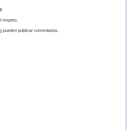
o
l respeto.
g pueden publicar comentarios.