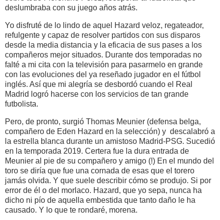
deslumbraba con su juego años atrás.
Yo disfruté de lo lindo de aquel Hazard veloz, regateador,
refulgente y capaz de resolver partidos con sus disparos
desde la media distancia y la eficacia de sus pases a los
compañeros mejor situados. Durante dos temporadas no
falté a mi cita con la televisión para pasarmelo en grande
con las evoluciones del ya reseñado jugador en el fútbol
inglés. Así que mi alegría se desbordó cuando el Real
Madrid logró hacerse con los servicios de tan grande
futbolista.
Pero, de pronto, surgió Thomas Meunier (defensa belga,
compañero de Eden Hazard en la selección) y descalabró a
la estrella blanca durante un amistoso Madrid-PSG. Sucedió
en la temporada 2019. Certera fue la dura entrada de
Meunier al pie de su compañero y amigo (!) En el mundo del
toro se diría que fue una cornada de esas que el torero
jamás olvida. Y que suele describir cómo se produjo. Si por
error de él o del morlaco. Hazard, que yo sepa, nunca ha
dicho ni pío de aquella embestida que tanto daño le ha
causado. Y lo que te rondaré, morena.