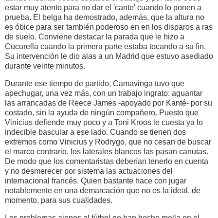
estar muy atento para no dar el 'cante' cuando lo ponen a
prueba. El belga ha demostrado, además, que la altura no
es óbice para ser también poderoso en en los disparos a ras
de suelo. Conviene destacar la parada que le hizo a
Cucurella cuando la primera parte estaba tocando a su fin.
Su intervención le dio alas a un Madrid que estuvo asediado
durante veinte minutos.
Durante ese tiempo de partido, Camavinga tuvo que
apechugar, una vez más, con un trabajo ingrato: aguantar
las arrancadas de Reece James -apoyado por Kanté- por su
costado, sin la ayuda de ningún compañero. Puesto que
Vinicius defiende muy poco y a Toni Kroos le cuesta ya lo
indecible bascular a ese lado. Cuando se tienen dos
extremos como Vinicius y Rodrygo, que no cesan de buscar
el marco contrario, los laterales blancos las pasan canutas.
De modo que los comentaristas deberían tenerlo en cuenta
y no desmerecer por sistema las actuaciones del
internacional francés. Quien bastante hace con jugar
notablemente en una demarcación que no es la ideal, de
momento, para sus cualidades.
Los problemas ajenos al fútbol no han hecho mella en el