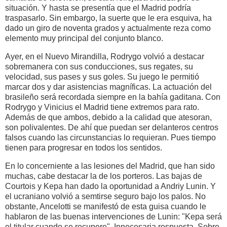
situación. Y hasta se presentía que el Madrid podría
traspasarlo. Sin embargo, la suerte que le era esquiva, ha
dado un giro de noventa grados y actualmente reza como
elemento muy principal del conjunto blanco.
Ayer, en el Nuevo Mirandilla, Rodrygo volvió a destacar
sobremanera con sus conducciones, sus regates, su
velocidad, sus pases y sus goles. Su juego le permitió
marcar dos y dar asistencias magníficas. La actuación del
brasileño será recordada siempre en la bahía gaditana. Con
Rodrygo y Vinicius el Madrid tiene extremos para rato.
Además de que ambos, debido a la calidad que atesoran,
son polivalentes. De ahí que puedan ser delanteros centros
falsos cuando las circunstancias lo requieran. Pues tiempo
tienen para progresar en todos los sentidos.
En lo concerniente a las lesiones del Madrid, que han sido
muchas, cabe destacar la de los porteros. Las bajas de
Courtois y Kepa han dado la oportunidad a Andriy Lunin. Y
el ucraniano volvió a semtirse seguro bajo los palos. No
obstante, Ancelotti se manifestó de esta guisa cuando le
hablaron de las buenas intervenciones de Lunin: "Kepa será
el titular cuando se recupere". Innecesaria respuesta. Sobre