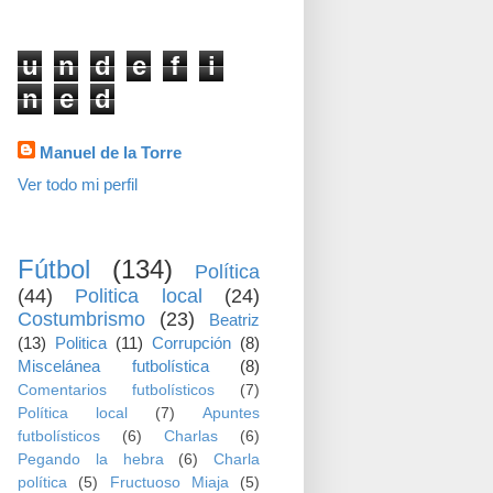
visitas
u
n
d
e
f
i
n
e
d
Datos personales
Manuel de la Torre
Ver todo mi perfil
TEMAS
Fútbol
(134)
Política
(44)
Politica local
(24)
Costumbrismo
(23)
Beatriz
(13)
Politica
(11)
Corrupción
(8)
Miscelánea futbolística
(8)
Comentarios futbolísticos
(7)
Política local
(7)
Apuntes
futbolísticos
(6)
Charlas
(6)
Pegando la hebra
(6)
Charla
política
(5)
Fructuoso Miaja
(5)