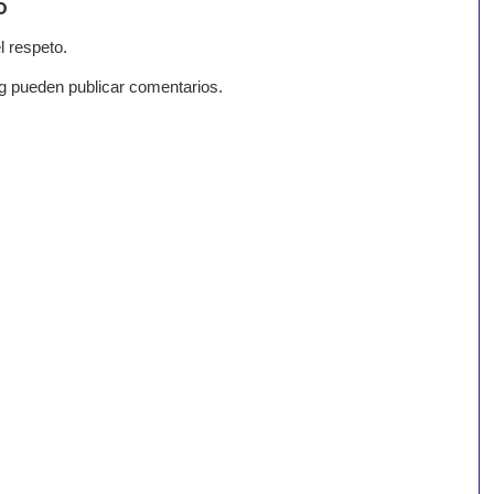
o
l respeto.
g pueden publicar comentarios.