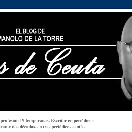
 profesión 19 temporadas. Escritor en periódicos,
ante dos décadas, en tres periódicos ceutíes.