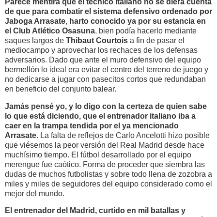
Parece mentira que el técnico italiano no se diera cuenta
de que para combatir el sistema defensivo ordenado por
Jaboga Arrasate
,
harto conocido ya por su estancia en
el Club Atlético Osasuna
, bien podía hacerlo mediante
saques largos de
Thibaut Courtois
a fin de pasar el
mediocampo y aprovechar los rechaces de los defensas
adversarios. Dado que ante el muro defensivo del equipo
bermellón lo ideal era evitar el centro del terreno de juego y
no dedicarse a jugar con pasecitos cortos que redundaban
en beneficio del conjunto balear.
Jamás pensé yo, y lo digo con la certeza de quien sabe
lo que está diciendo, que el entrenador italiano iba a
caer en la trampa tendida por el ya mencionado
Arrasate
. La falta de reflejos de Carlo Ancelotti hizo posible
que viésemos la peor versión del Real Madrid desde hace
muchísimo tiempo. El fútbol desarrollado por el equipo
merengue fue caótico. Forma de proceder que siembra las
dudas de muchos futbolistas y sobre todo llena de zozobra a
miles y miles de seguidores del equipo considerado como el
mejor del mundo.
El entrenador del Madrid, curtido en mil batallas y