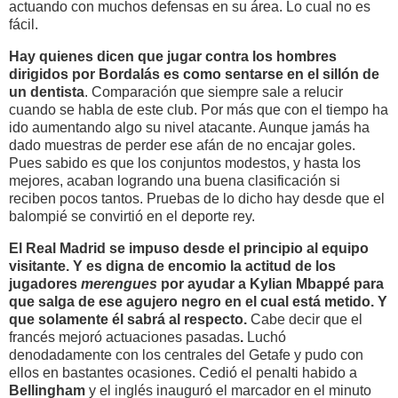
actuando con muchos defensas en su área. Lo cual no es
fácil.
Hay quienes dicen que jugar contra los hombres
dirigidos por Bordalás es como sentarse en el sillón de
un dentista
. Comparación que siempre sale a relucir
cuando se habla de este club. Por más que con el tiempo ha
ido aumentando algo su nivel atacante. Aunque jamás ha
dado muestras de perder ese afán de no encajar goles.
Pues sabido es que los conjuntos modestos, y hasta los
mejores, acaban logrando una buena clasificación si
reciben pocos tantos. Pruebas de lo dicho hay desde que el
balompié se convirtió en el deporte rey.
El Real Madrid se impuso desde el principio al equipo
visitante. Y es digna de encomio la actitud de los
jugadores
merengues
por ayudar a Kylian Mbappé
para
que salga de ese agujero negro en el cual está metido. Y
que solamente él sabrá al respecto.
Cabe decir que el
francés mejoró actuaciones
pasadas
.
Luchó
denodadamente con los centrales del Getafe y pudo con
ellos en bastantes ocasiones. Cedió el penalti habido a
Bellingham
y el inglés inauguró el marcador en el minuto