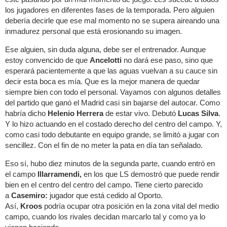
los jugadores en diferentes fases de la temporada. Pero alguien
debería decirle que ese mal momento no se supera aireando una
inmadurez personal que está erosionando su imagen.
Ese alguien, sin duda alguna, debe ser el entrenador. Aunque
estoy convencido de que
Ancelotti
no dará ese paso, sino que
esperará pacientemente a que las aguas vuelvan a su cauce sin
decir esta boca es mía. Que es la mejor manera de quedar
siempre bien con todo el personal. Vayamos con algunos detalles
del partido que ganó el Madrid casi sin bajarse del autocar. Como
habría dicho
Helenio Herrera
de estar vivo. Debutó
Lucas Silva
.
Y lo hizo actuando en el costado derecho del centro del campo. Y,
como casi todo debutante en equipo grande, se limitó a jugar con
sencillez. Con el fin de no meter la pata en día tan señalado.
Eso sí, hubo diez minutos de la segunda parte, cuando entró en
el campo
Illarramendi,
en los que LS demostró que puede rendir
bien en el centro del centro del campo. Tiene cierto parecido
a
Casemiro:
jugador que está cedido al Oporto.
Así,
Kroos
podría ocupar otra posición en la zona vital del medio
campo, cuando los rivales decidan marcarlo tal y como ya lo