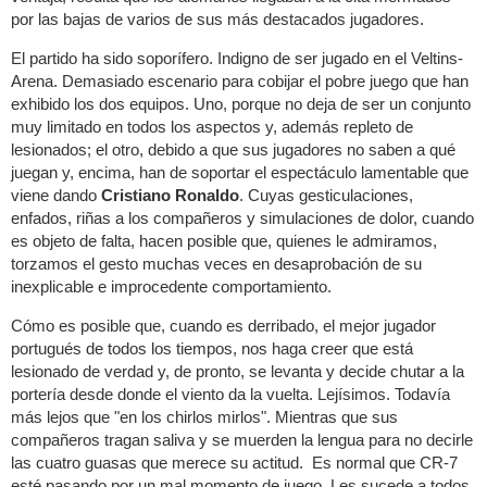
por las bajas de varios de sus más destacados jugadores.
El partido ha sido soporífero. Indigno de ser jugado en el Veltins-
Arena. Demasiado escenario para cobijar el pobre juego que han
exhibido los dos equipos. Uno, porque no deja de ser un conjunto
muy limitado en todos los aspectos y, además repleto de
lesionados; el otro, debido a que sus jugadores no saben a qué
juegan y, encima, han de soportar el espectáculo lamentable que
viene dando
Cristiano Ronaldo
. Cuyas gesticulaciones,
enfados, riñas a los compañeros y simulaciones de dolor, cuando
es objeto de falta, hacen posible que, quienes le admiramos,
torzamos el gesto muchas veces en desaprobación de su
inexplicable e improcedente comportamiento.
Cómo es posible que, cuando es derribado, el mejor jugador
portugués de todos los tiempos, nos haga creer que está
lesionado de verdad y, de pronto, se levanta y decide chutar a la
portería desde donde el viento da la vuelta. Lejísimos. Todavía
más lejos que "en los chirlos mirlos". Mientras que sus
compañeros tragan saliva y se muerden la lengua para no decirle
las cuatro guasas que merece su actitud. Es normal que CR-7
esté pasando por un mal momento de juego. Les sucede a todos