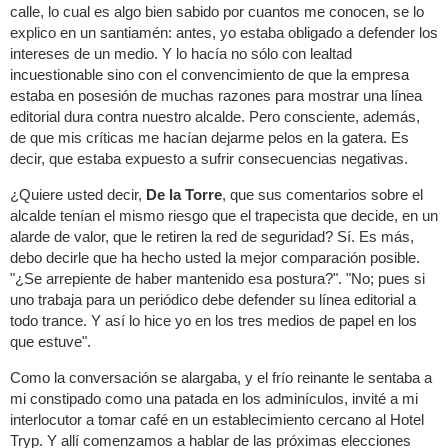
calle, lo cual es algo bien sabido por cuantos me conocen, se lo
explico en un santiamén: antes, yo estaba obligado a defender los
intereses de un medio. Y lo hacía no sólo con lealtad
incuestionable sino con el convencimiento de que la empresa
estaba en posesión de muchas razones para mostrar una línea
editorial dura contra nuestro alcalde. Pero consciente, además,
de que mis críticas me hacían dejarme pelos en la gatera. Es
decir, que estaba expuesto a sufrir consecuencias negativas.
¿Quiere usted decir,
De la Torre
, que sus comentarios sobre el
alcalde tenían el mismo riesgo que el trapecista que decide, en un
alarde de valor, que le retiren la red de seguridad? Sí. Es más,
debo decirle que ha hecho usted la mejor comparación posible.
"¿Se arrepiente de haber mantenido esa postura?". "No; pues si
uno trabaja para un periódico debe defender su línea editorial a
todo trance. Y así lo hice yo en los tres medios de papel en los
que estuve".
Como la conversación se alargaba, y el frío reinante le sentaba a
mi constipado como una patada en los adminículos, invité a mi
interlocutor a tomar café en un establecimiento cercano al Hotel
Tryp. Y allí comenzamos a hablar de las próximas elecciones