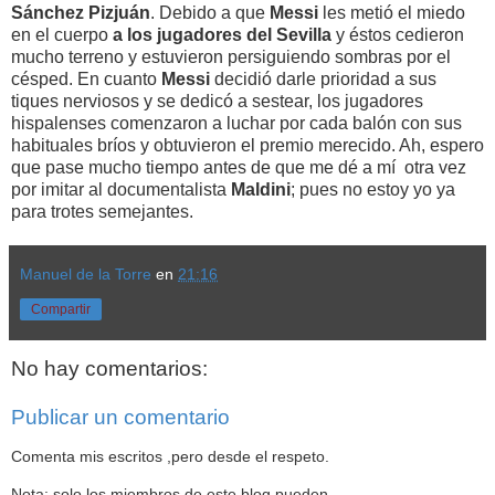
Sánchez Pizjuán
. Debido a que
Messi
les metió el miedo
en el cuerpo
a los
jugadores del Sevilla
y éstos cedieron
mucho terreno y estuvieron persiguiendo sombras por el
césped. En cuanto
Messi
decidió darle prioridad a sus
tiques nerviosos y se dedicó a sestear, los jugadores
hispalenses comenzaron a luchar por cada balón con sus
habituales bríos y obtuvieron el premio merecido. Ah, espero
que pase mucho tiempo antes de que me dé a mí otra vez
por imitar al documentalista
Maldini
; pues no estoy yo ya
para trotes semejantes.
Manuel de la Torre
en
21:16
Compartir
No hay comentarios:
Publicar un comentario
Comenta mis escritos ,pero desde el respeto.
Nota: solo los miembros de este blog pueden