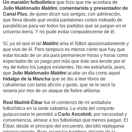
Un maratón futbolístico
que hizo que me acordara de
Julio Maldonado
Maldini
,
comentarista y presentador de
Canal Plus
, de quien dicen sus amigos, con admiración,
que lleva desde que vestía pantalones cortos rodeado de
parabólicas para ver todos los partidos que se juegan en el
universo tierra. Y no pude evitar compadecerme de él.
Sí, ya sé que el tal
Maldini
ama el fútbol apasionadamente y
que vive de él. Pero tampoco es menos cierto que hay que
estar tocado de un ala para permanecer horas y horas como
espectador de un juego por más que éste sea tenido por el
rey de todos los juegos existentes. No me extrañaría, pues,
que
Julio Maldonado
Maldini
acabe un día como aquel
hidalgo de la Mancha
que se dio a leer libros de
caballerías con tanta afición y gusto, que se le secó la
sesera por mor de un ataque de fiebre altísima.
Real Madrid-Éibar
fue el comienzo de mi andadura
futbolística en la tarde sabatina. La visita del conjunto
guipuzcoano le permitió a
Carlo
Ancelotti
, por necesidad y
conveniencia, alinear a los futbolistas que menos juegan. El
Éibar, desde el principio del encuentro, decidió replegarse
intensivamente. Pero acumular hombres delante de la