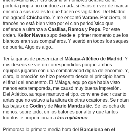
portería propia no conduce a nada si éstos en vez de marcar
encima a sus rivales lo que hacen es vigilarlos. Del Madrid
me agradó
Chicharito
. Y me encantó
Varane
. Por cierto, el
francés no está bien visto por el clan periodístico que
defiende a ultranza a
Casillas
,
Ramos
y
Pepe
. Por este
orden.
Keilor Navas
supo desde el primer momento que los
blancos eran sus compañeros. Y acertó en todos los saques
de puerta. Algo es algo...
Tenía ganas de presenciar el
Málaga-Atlético de Madrid
. Y
mis deseos se vieron correspondidos porque ambos
equipos jugaron con una combatividad digna de encomio. Y,
claro, la emoción se hizo presente desde el principio hasta
el final del encuentro. El Málaga, equipo que había visto
menos esta temporada, me causó muy buena impresión.
Del Atlético, aunque mantuvo el tipo, conviene decir cuanto
antes que no estuvo a la altura de otras ocasiones. Se notan
las bajas de
Godin
y de
Mario Mandzukic
. Se les echa de
menos, sobre todo, en los balones por alto y que tantos
triunfos le proporcionan a
los rojiblanco
.
Primorosa la primera media hora del
Barcelona en el