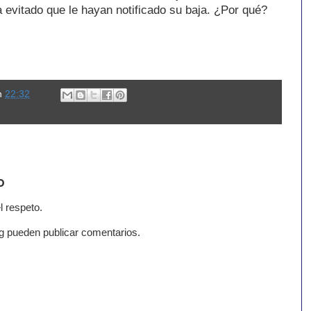
 evitado que le hayan notificado su baja. ¿Por qué?
n
22:32
o
l respeto.
g pueden publicar comentarios.