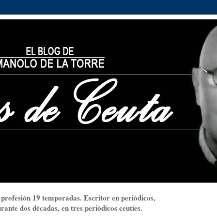
 profesión 19 temporadas. Escritor en periódicos,
ante dos décadas, en tres periódicos ceutíes.