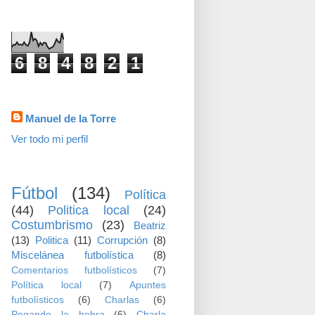
visitas
6
8
4
8
2
1
Datos personales
Manuel de la Torre
Ver todo mi perfil
TEMAS
Fútbol
(134)
Política
(44)
Politica local
(24)
Costumbrismo
(23)
Beatriz
(13)
Politica
(11)
Corrupción
(8)
Miscelánea futbolística
(8)
Comentarios futbolísticos
(7)
Política local
(7)
Apuntes
futbolísticos
(6)
Charlas
(6)
Pegando la hebra
(6)
Charla