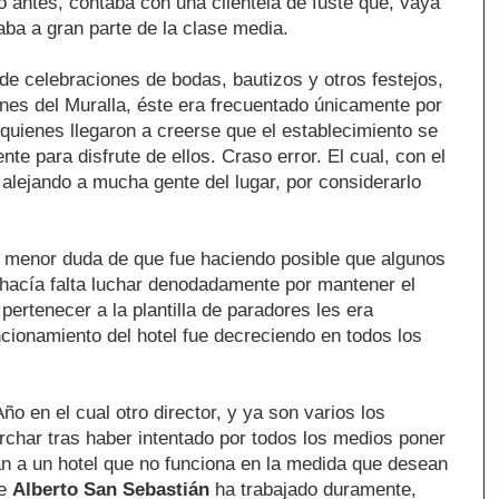
o antes, contaba con una clientela de fuste que, vaya
aba a gran parte de la clase media.
de celebraciones de bodas, bautizos y otros festejos,
ones del Muralla, éste era frecuentado únicamente por
quienes llegaron a creerse que el establecimiento se
te para disfrute de ellos. Craso error. El cual, con el
r alejando a mucha gente del lugar, por considerarlo
 menor duda de que fue haciendo posible que algunos
hacía falta luchar denodadamente por mantener el
ertenecer a la plantilla de paradores les era
uncionamiento del hotel fue decreciendo en todos los
ño en el cual otro director, y ya son varios los
rchar tras haber intentado por todos los medios poner
n a un hotel que no funciona en la medida que desean
ue
Alberto San Sebastián
ha trabajado duramente,