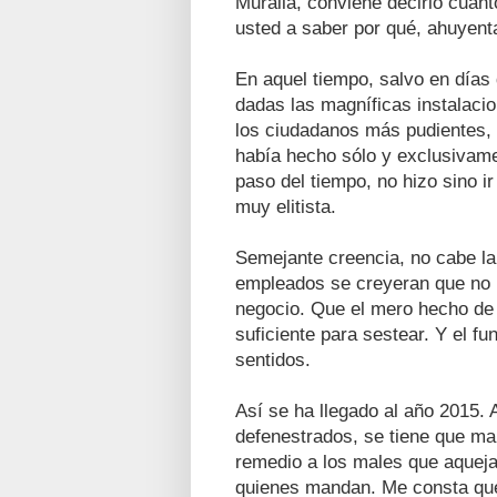
Muralla, conviene decirlo cuant
usted a saber por qué, ahuyent
En aquel tiempo, salvo en días 
dadas las magníficas instalaci
los ciudadanos más pudientes, 
había hecho sólo y exclusivamen
paso del tiempo, no hizo sino i
muy elitista.
Semejante creencia, no cabe la
empleados se creyeran que no 
negocio. Que el mero hecho de p
suficiente para sestear. Y el f
sentidos.
Así se ha llegado al año 2015. A
defenestrados, se tiene que ma
remedio a los males que aqueja
quienes mandan. Me consta q