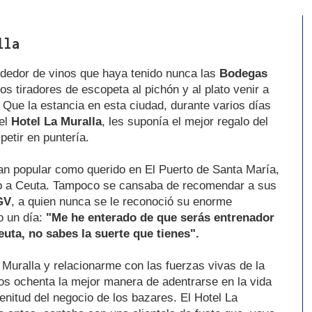
lla
ndedor de vinos que haya tenido nunca las
Bodegas
os tiradores de escopeta al pichón y al plato venir a
 Que la estancia en esta ciudad, durante varios días
 el
Hotel La Muralla
, les suponía el mejor regalo del
etir en puntería.
 tan popular como querido en El Puerto de Santa María,
ulo a Ceuta. Tampoco se cansaba de recomendar a sus
GV
, a quien nunca se le reconoció su enorme
o un día:
"Me he enterado de que serás entrenador
uta, no sabes la suerte que tienes".
a Muralla y relacionarme con las fuerzas vivas de la
los ochenta la mejor manera de adentrarse en la vida
lenitud del negocio de los bazares. El Hotel La