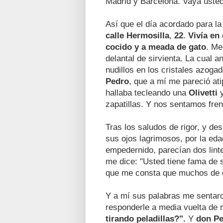
Madrid y Barcelona. Vaya usted
Así que el día acordado para la
calle Hermosilla
,
22
.
Vivía en 
cocido y a meada de gato
. Me
delantal de sirvienta. La cual 
nudillos en los cristales azoga
Pedro
, que a mí me pareció ati
hallaba tecleando una
Olivetti
y
zapatillas. Y nos sentamos fren
Tras los saludos de rigor, y d
sus ojos lagrimosos, por la eda
empedernido, parecían dos linte
me dice: "Usted tiene fama de s
que me consta que muchos de el
Y a mí sus palabras me sentaro
responderle a media vuelta de
tirando peladillas?".
Y
don P