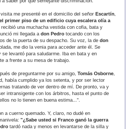
 a saber por qué semejante discriminación.
 visita me presenté en el domicilio del señor
Escartín
,
el primer piso de un edificio cuya escalera olía a
 recibió una muchacha vestida con cofia, bata y
anunció mi llegada a
don Pedro
tocando con los
dos de la puerta de su despacho. Su voz, la de
don
plada, me dio la venia para acceder ante él. Se
 se levantó para saludarme. Iba en bata y en
te a frente a su mesa de trabajo.
espués de preguntarme por su amigo,
Tomás Osborne
,
d, había cumplido ya los setenta, y por ser lector
rnas tratando de ver dentro de mí. De pronto, va y
er intransigente con los árbitros, hasta el punto de
los no lo tienen en buena estima...".
n a cuerno quemado. Y, claro, no dudé en
 manivela:
"¿Sabe usted si Franco ganó la guerra
edro
tardó nada y menos en levantarse de la silla y