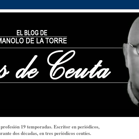
 profesión 19 temporadas. Escritor en periódicos,
ante dos décadas, en tres periódicos ceutíes.