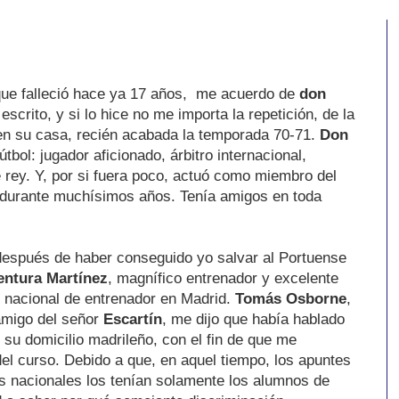
que falleció hace ya 17 años, me acuerdo de
don
scrito, y si lo hice no me importa la repetición, de la
en su casa, recién acabada la temporada 70-71.
Don
útbol: jugador aficionado, árbitro internacional,
te rey. Y, por si fuera poco, actuó como miembro del
A durante muchísimos años. Tenía amigos en toda
después de haber conseguido yo salvar al Portuense
entura Martínez
, magnífico entrenador y excelente
lo nacional de entrenador en Madrid.
Tomás Osborne
,
 amigo del señor
Escartín
, me dijo que había hablado
 su domicilio madrileño, con el fin de que me
el curso. Debido a que, en aquel tiempo, los apuntes
s nacionales los tenían solamente los alumnos de