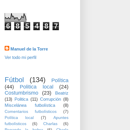
visitas
6
8
5
4
8
7
Datos personales
Manuel de la Torre
Ver todo mi perfil
TEMAS
Fútbol
(134)
Política
(44)
Politica local
(24)
Costumbrismo
(23)
Beatriz
(13)
Politica
(11)
Corrupción
(8)
Miscelánea futbolística
(8)
Comentarios futbolísticos
(7)
Política local
(7)
Apuntes
futbolísticos
(6)
Charlas
(6)
Pegando la hebra
(6)
Charla