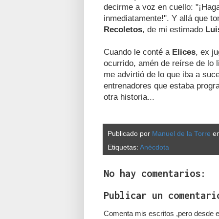
decirme a voz en cuello: "¡Hag
inmediatamente!". Y allá que to
Recoletos
, de mi estimado
Lui
Cuando le conté a
Elices
, ex j
ocurrido, amén de reírse de lo 
me advirtió de lo que iba a su
entrenadores que estaba progra
otra historia...
Publicado por
Manuel de la Torre
e
Etiquetas:
Anécdota
No hay comentarios:
Publicar un comentari
Comenta mis escritos ,pero desde e