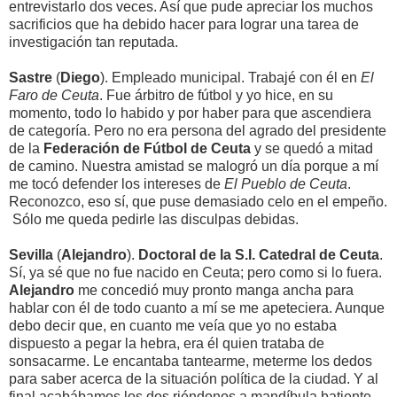
entrevistarlo dos veces. Así que pude apreciar los muchos
sacrificios que ha debido hacer para lograr una tarea de
investigación tan reputada.
Sastre
(
Diego
). Empleado municipal. Trabajé con él en
El
Faro de Ceuta
. Fue árbitro de fútbol y yo hice, en su
momento, todo lo habido y por haber para que ascendiera
de categoría. Pero no era persona del agrado del presidente
de la
Federación de Fútbol de Ceuta
y se quedó a mitad
de camino. Nuestra amistad se malogró un día porque a mí
me tocó defender los intereses de
El Pueblo de Ceuta
.
Reconozco, eso sí, que puse demasiado celo en el empeño.
Sólo me queda pedirle las disculpas debidas.
Sevilla
(
Alejandro
).
Doctoral de la S.I. Catedral de Ceuta
.
Sí, ya sé que no fue nacido en Ceuta; pero como si lo fuera.
Alejandro
me concedió muy pronto manga ancha para
hablar con él de todo cuanto a mí se me apeteciera. Aunque
debo decir que, en cuanto me veía que yo no estaba
dispuesto a pegar la hebra, era él quien trataba de
sonsacarme. Le encantaba tantearme, meterme los dedos
para saber acerca de la situación política de la ciudad. Y al
final acabábamos los dos riéndonos a mandíbula batiente.