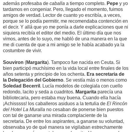
además profesaba de
caballa
a tiempo completo.
Pepe
y yo
tardamos en congeniar. Pero, llegado el momento, fuimos
amigos de verdad. Lector de cuanto yo escribía, a veces,
porque se lo podía permitir, me recomendaba contención en
el decir. Y allá que yo me ponía a darle explicaciones que ni
siquiera recibía el editor del medio. El último día que nos
vimos, antes de lo suyo, me habló de una manera en la que
me di cuenta de que a mi amigo se le había acabado ya la
costumbre de vivir.
Souviron
(
Margarita
). Tampoco fue nacida en Ceuta. Si
bien participó muchísimo en la vida local entre finales de los
años setenta y principio de los ochenta.
Era secretaria de
la Delegación del Gobierno
. Se vestía más o menos como
Soledad Becerril
. Lucía modelos de colegiala con cuello
redondo, lacito y seda a cuadritos.
Margarita
parecía una
bibliotecaria, pero estaba muy buena. Cuando ella hacía
¡Achisssss! los caballeros asiduos a la tertulia de
El Rincón
del Hotel La Muralla
no cesaban de ponerse bien puestos
con tal de ganarse una mirada complaciente de la
secretaria. De entre los aspirantes, a ganarse su voluntad,
observaba yo de qué manera se vigilaban estrechamente