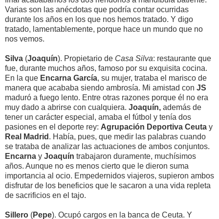
Varias son las anécdotas que podría contar ocurridas
durante los años en los que nos hemos tratado. Y digo
tratado, lamentablemente, porque hace un mundo que no
nos vemos.
Silva
(
Joaquín
). Propietario de
Casa Silva
: restaurante que
fue, durante muchos años, famoso por su exquisita cocina.
En la que
Encarna García
, su mujer, trataba el marisco de
manera que acababa siendo ambrosía. Mi amistad con
JS
maduró a fuego lento. Entre otras razones porque él no era
muy dado a abrirse con cualquiera.
Joaquín,
además de
tener un carácter especial, amaba el fútbol y tenía dos
pasiones en el deporte rey:
Agrupación Deportiva Ceuta
y
Real Madrid
. Había, pues, que medir las palabras cuando
se trataba de analizar las actuaciones de ambos conjuntos.
Encarna
y
Joaquín
trabajaron duramente, muchísimos
años. Aunque no es menos cierto que le dieron suma
importancia al ocio. Empedernidos viajeros, supieron ambos
disfrutar de los beneficios que le sacaron a una vida repleta
de sacrificios en el tajo.
Sillero
(
Pepe
). Ocupó cargos en la banca de Ceuta. Y