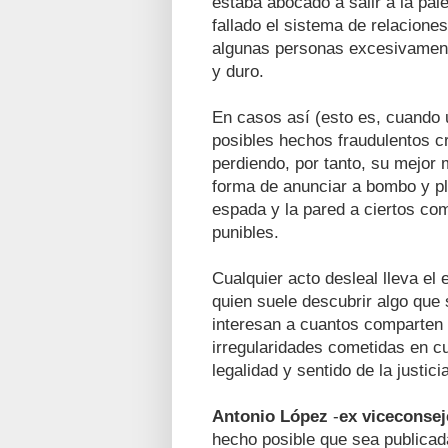
estaba abocado a salir a la pal
fallado el sistema de relacion
algunas personas excesivament
y duro.
En casos así (esto es, cuando 
posibles hechos fraudulentos c
perdiendo, por tanto, su mejor 
forma de anunciar a bombo y pla
espada y la pared a ciertos co
punibles.
Cualquier acto desleal lleva el 
quien suele descubrir algo que
interesan a cuantos comparten
irregularidades cometidas en cu
legalidad y sentido de la justici
Antonio López
-
ex viceconsej
hecho posible que sea publicada 