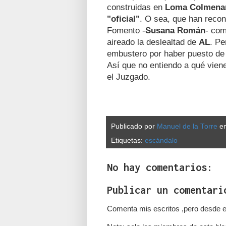
construidas en
Loma Colmena
"oficial"
. O sea, que han recono
Fomento -
Susana Román
- com
aireado la deslealtad de
AL
. Pe
embustero por haber puesto de 
Así que no entiendo a qué viene
el Juzgado.
Publicado por
Manuel de la Torre
e
Etiquetas:
escándalo
No hay comentarios:
Publicar un comentari
Comenta mis escritos ,pero desde e