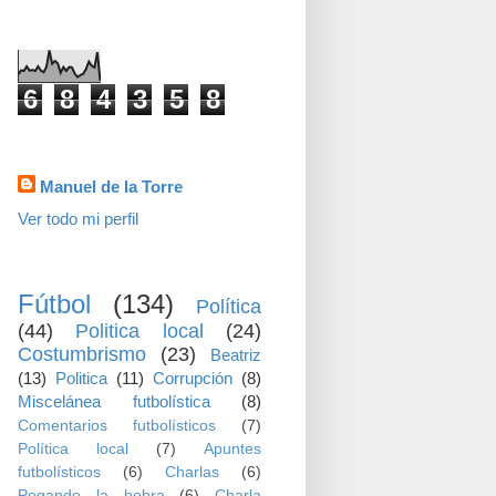
visitas
6
8
4
3
5
8
Datos personales
Manuel de la Torre
Ver todo mi perfil
TEMAS
Fútbol
(134)
Política
(44)
Politica local
(24)
Costumbrismo
(23)
Beatriz
(13)
Politica
(11)
Corrupción
(8)
Miscelánea futbolística
(8)
Comentarios futbolísticos
(7)
Política local
(7)
Apuntes
futbolísticos
(6)
Charlas
(6)
Pegando la hebra
(6)
Charla