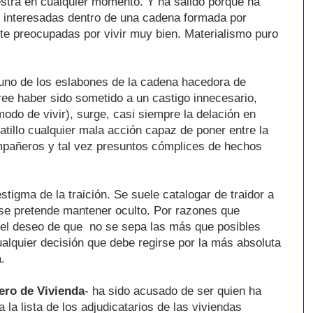
estra en cualquier momento. Y ha salido porque ha
es interesadas dentro de una cadena formada por
e preocupadas por vivir muy bien. Materialismo puro
uno de los eslabones de la cadena hacedora de
ree haber sido sometido a un castigo innecesario,
modo de vivir), surge, casi siempre la delación en
tillo cualquier mala acción capaz de poner entre la
mpañeros y tal vez presuntos cómplices de hechos
estigma de la traición. Se suele catalogar de traidor a
 se pretende mantener oculto. Por razones que
 el deseo de que no se sepa las más que posibles
alquier decisión que debe regirse por la más absoluta
a.
ero de Vivienda
- ha sido acusado de ser quien ha
la lista de los adjudicatarios de las viviendas