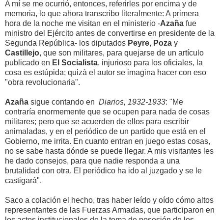
A mí se me ocurrió, entonces, referirles por encima y de
memoria, lo que ahora transcribo literalmente: A primera
hora de la noche me visitan en el ministerio -
Azaña
fue
ministro del Ejército antes de convertirse en presidente de la
Segunda República- los diputados
Peyre
,
Poza
y
Castillejo
, que son militares, para quejarse de un artículo
publicado en
El Socialista
, injurioso para los oficiales, la
cosa es estúpida; quizá el autor se imagina hacer con eso
"obra revolucionaria".
Azaña
sigue contando en
Diarios, 1932-1933
: "Me
contraría enormemente que se ocupen para nada de cosas
militares; pero que se acuerden de ellos para escribir
animaladas, y en el periódico de un partido que está en el
Gobierno, me irrita. En cuanto entran en juego estas cosas,
no se sabe hasta dónde se puede llegar. A mis visitantes les
he dado consejos, para que nadie responda a una
brutalidad con otra. El periódico ha ido al juzgado y se le
castigará".
Saco a colación el hecho, tras haber leído y oído cómo altos
representantes de las Fuerzas Armadas, que participaron en
los actos institucionales de la toma de posesión de los