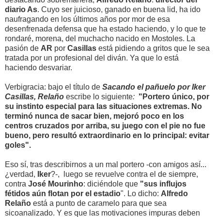
diario As
. Cuyo ser juicioso, ganado en buena lid, ha ido
naufragando en los últimos años por mor de esa
desenfrenada defensa que ha estado haciendo, y lo que te
rondaré, morena, del muchacho nacido en Mostoles. La
pasión de
AR
por
Casillas
está pidiendo a gritos que le sea
tratada por un profesional del diván. Ya que lo está
haciendo desvariar.
Verbigracia: bajo el título de
Sacando el pañuelo por Iker
Casillas, Relaño
escribe lo siguiente
:
"Portero único, por
su instinto especial para las situaciones extremas. No
terminó nunca de sacar bien, mejoró poco en los
centros cruzados por arriba, su juego con el pie no fue
bueno, pero resultó extraordinario en lo principal: evitar
goles".
Eso sí, tras describirnos a un mal portero -con amigos así...
¿verdad,
Iker
?-, luego se revuelve contra el de siempre,
contra
José Mourinho
: diciéndole que
"sus influjos
fétidos aún flotan por el estadio
". Lo dicho:
Alfredo
Relaño
está a punto de caramelo para que sea
sicoanalizado. Y es que las motivaciones impuras deben