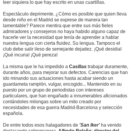
leer siquiera lo que hay escrito en unas cuartillas.
Espectáculo deprimente. ¿Cómo es posible que quien lleva
desde niño en el Madrid se exprese de manera tan
lamentable? Parece mentira que entre sus más fieles
admiradores y consejeros no haya habido alguno capaz de
hacerle ver la necesidad que tenía de aprender a hablar
nuestra lengua con cierta fluidez. Su lengua. Tampoco el
club debe salir ileso de semejante dejadez. ¡Qué desidia!
¡Qué incuria! ¡Qué pereza!
La misma que le ha impedido a
Casillas
trabajar duramente,
durante años, para mejorar sus defectos. Carencias que han
ido minando sus actuaciones hasta acabar siendo un
guardameta ramplón, vulgar, encogido... Mantenido en su
puesto por un grupo de periodistas con intereses
particulares, que han engañado a innumerables aficionados
contándoles milongas sobre un mito creado por
necesidades de esa guerra Madrid-Barcelona y selección
española.
De entre todos esos halagadores de
'San Iker'
ha venido
destacando sobremanera,
Alfredo Relaño
:
director del