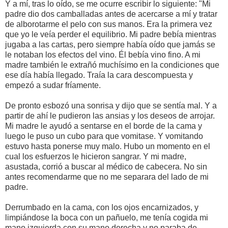
Y a mí, tras lo oído, se me ocurre escribir lo siguiente: "Mi
padre dio dos camballadas antes de acercarse a mí y tratar
de alborotarme el pelo con sus manos. Era la primera vez
que yo le veía perder el equilibrio. Mi padre bebía mientras
jugaba a las cartas, pero siempre había oído que jamás se
le notaban los efectos del vino. Él bebía vino fino. A mi
madre también le extrañó muchísimo en la condiciones que
ese día había llegado. Traía la cara descompuesta y
empezó a sudar fríamente.
De pronto esbozó una sonrisa y dijo que se sentía mal. Y a
partir de ahí le pudieron las ansias y los deseos de arrojar.
Mi madre le ayudó a sentarse en el borde de la cama y
luego le puso un cubo para que vomitase. Y vomitando
estuvo hasta ponerse muy malo. Hubo un momento en el
cual los esfuerzos le hicieron sangrar. Y mi madre,
asustada, corrió a buscar al médico de cabecera. No sin
antes recomendarme que no me separara del lado de mi
padre.
Derrumbado en la cama, con los ojos encarnizados, y
limpiándose la boca con un pañuelo, me tenía cogida mi
mano izquierda con su mano derecha y no paraba de