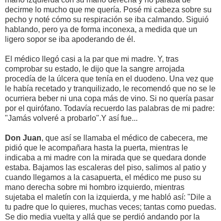
decirme lo mucho que me quería. Posé mi cabeza sobre su
pecho y noté cómo su respiración se iba calmando. Siguió
hablando, pero ya de forma inconexa, a medida que un
ligero sopor se iba apoderando de él.
El médico llegó casi a la par que mi madre. Y, tras
comprobar su estado, le dijo que la sangre arrojada
procedía de la úlcera que tenía en el duodeno. Una vez que
le había recetado y tranquilizado, le recomendó que no se le
ocurriera beber ni una copa más de vino. Si no quería pasar
por el quirófano. Todavía recuerdo las palabras de mi padre:
"Jamás volveré a probarlo".Y así fue...
Don Juan
, que así se llamaba el médico de cabecera, me
pidió que le acompañara hasta la puerta, mientras le
indicaba a mi madre con la mirada que se quedara donde
estaba. Bajamos las escaleras del piso, salimos al patio y
cuando llegamos a la casapuerta, el médico me puso su
mano derecha sobre mi hombro izquierdo, mientras
sujetaba el maletín con la izquierda, y me habló así: "Dile a
tu padre que lo quieres, muchas veces; tantas como puedas.
Se dio media vuelta y allá que se perdió andando por la