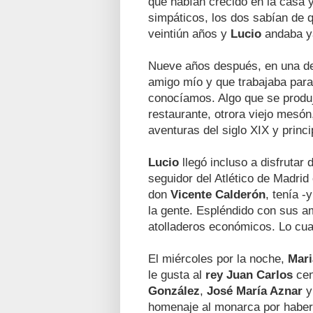
que habían crecido en la casa 
simpáticos, los dos sabían de 
veintiún años y
Lucio
andaba ya 
Nueve años después, en una de
amigo mío y que trabajaba par
conocíamos. Algo que se produj
restaurante, otrora viejo mesó
aventuras del siglo XIX y princ
Lucio
llegó incluso a disfrutar
seguidor del Atlético de Madrid
don
Vicente Calderón
, tenía -
la gente. Espléndido con sus 
atolladeros económicos. Lo cua
El miércoles por la noche,
Mari
le gusta al
rey
Juan
Carlos
cen
González
,
José María Aznar
homenaje al monarca por haber