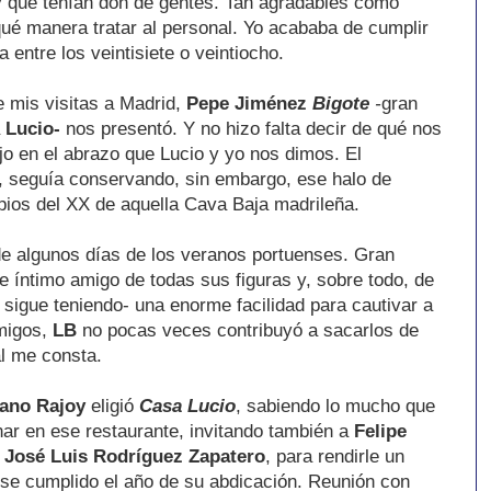
y que tenían don de gentes. Tan agradables como
qué manera tratar al personal. Yo acababa de cumplir
entre los veintisiete o veintiocho.
 mis visitas a Madrid,
Pepe Jiménez
Bigote
-
gran
a
Lucio-
nos presentó. Y no hizo falta decir de qué nos
o en el abrazo que Lucio y yo nos dimos. El
n, seguía conservando, sin embargo, ese halo de
ipios del XX de aquella Cava Baja madrileña.
 de algunos días de los veranos portuenses. Gran
 e íntimo amigo de todas sus figuras y, sobre todo, de
y sigue teniendo- una enorme facilidad para cautivar a
amigos,
LB
no pocas veces contribuyó a sacarlos de
l me consta.
ano Rajoy
eligió
Casa Lucio
, sabiendo lo mucho que
ar en ese restaurante, invitando también a
Felipe
y
José Luis Rodríguez Zapatero
, para rendirle un
se cumplido el año de su abdicación. Reunión con