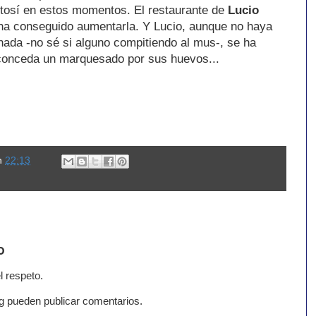
otosí en estos momentos. El restaurante de
Lucio
, ha conseguido aumentarla. Y Lucio, aunque no haya
ada -no sé si alguno compitiendo al mus-, se ha
 conceda un marquesado por sus huevos...
n
22:13
o
l respeto.
g pueden publicar comentarios.