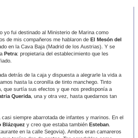
o yo fui destinado al Ministerio de Marina como
anos de mis compañeros me hablaron de
El Mesón del
uado en la Cava Baja (Madrid de los Austrias). Y se
ña
Petra
: propietaria del establecimiento que les
fiado.
da detrás de la caja y dispuesta a alegrarle la vida a
amos hasta la coronilla de tinto manchego. Tinto
, que surtía sus efectos y que nos predisponía a
atria Querida
, una y otra vez, hasta quedarnos tan
 casi siempre abarrotada de infantes y marinos. En el
o Blázquez
y creo que estaba también
Esteban
.
taurante en la calle Segovia). Ambos eran camareros