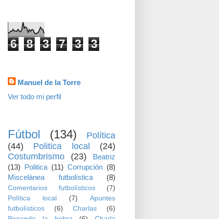
visitas
6
8
3
7
3
3
Datos personales
Manuel de la Torre
Ver todo mi perfil
TEMAS
Fútbol
(134)
Política
(44)
Politica local
(24)
Costumbrismo
(23)
Beatriz
(13)
Politica
(11)
Corrupción
(8)
Miscelánea futbolística
(8)
Comentarios futbolísticos
(7)
Política local
(7)
Apuntes
futbolísticos
(6)
Charlas
(6)
Pegando la hebra
(6)
Charla