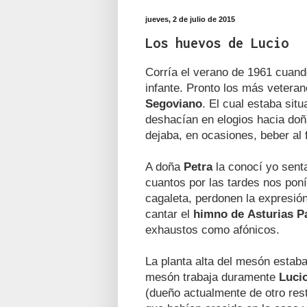
jueves, 2 de julio de 2015
Los huevos de Lucio
Corría el verano de 1961 cuand
infante. Pronto los más veter
Segoviano
. El cual estaba sit
deshacían en elogios hacia do
dejaba, en ocasiones, beber al 
A doña
Petra
la conocí yo senta
cuantos por las tardes nos poní
cagaleta, perdonen la expresión
cantar el
himno
de
Asturias P
exhaustos como afónicos.
La planta alta del mesón estaba
mesón trabaja duramente
Luci
(dueño actualmente de otro res