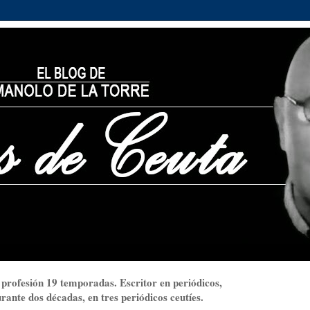
 profesión 19 temporadas. Escritor en periódicos,
ante dos décadas, en tres periódicos ceutíes.