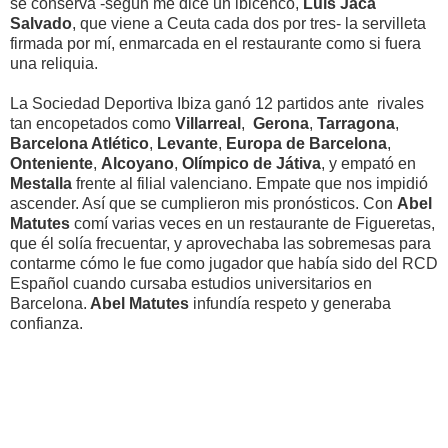
se conserva -según me dice un ibicenco,
Luis Jaca
Salvado
, que viene a Ceuta cada dos por tres- la servilleta
firmada por mí, enmarcada en el restaurante como si fuera
una reliquia.
La Sociedad Deportiva Ibiza ganó 12 partidos ante rivales
tan encopetados como
Villarreal
,
Gerona
,
Tarragona
,
Barcelona Atlético
,
Levante
,
Europa de Barcelona
,
Onteniente
,
Alcoyano
,
Olímpico de Játiva
, y empató en
Mestalla
frente al filial valenciano. Empate que nos impidió
ascender. Así que se cumplieron mis pronósticos. Con
Abel
Matutes
comí varias veces en un restaurante de Figueretas,
que él solía frecuentar, y aprovechaba las sobremesas para
contarme cómo le fue como jugador que había sido del RCD
Español cuando cursaba estudios universitarios en
Barcelona.
Abel Matutes
infundía respeto y generaba
confianza.