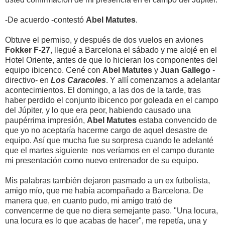
-De acuerdo -contestó
Abel Matutes
.
Obtuve el permiso, y después de dos vuelos en aviones
Fokker F-27
, llegué a Barcelona el sábado y me alojé en el
Hotel Oriente, antes de que lo hicieran los componentes del
equipo ibicenco. Cené con
Abel Matutes
y
Juan Gallego
-
directivo- en
Los Caracoles
. Y allí comenzamos a adelantar
acontecimientos. El domingo, a las dos de la tarde, tras
haber perdido el conjunto ibicenco por goleada en el campo
del Júpiter, y lo que era peor, habiendo causado una
paupérrima impresión,
Abel Matutes
estaba convencido de
que yo no aceptaría hacerme cargo de aquel desastre de
equipo. Así que mucha fue su sorpresa cuando le adelanté
que el martes siguiente nos veríamos en el campo durante
mi presentación como nuevo entrenador de su equipo.
Mis palabras también dejaron pasmado a un ex futbolista,
amigo mío, que me había acompañado a Barcelona. De
manera que, en cuanto pudo, mi amigo trató de
convencerme de que no diera semejante paso. "Una locura,
una locura es lo que acabas de hacer", me repetía, una y