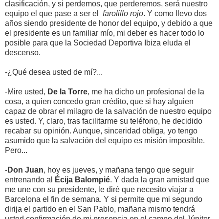
clasificación, y si perdemos, que perderemos, será nuestro
equipo el que pase a ser el
farolillo rojo
. Y como llevo dos
años siendo presidente de honor del equipo, y debido a que
el presidente es un familiar mío, mi deber es hacer todo lo
posible para que la Sociedad Deportiva Ibiza eluda el
descenso.
-¿Qué desea usted de mí?...
-Mire usted,
De la Torre
, me ha dicho un profesional de la
cosa, a quien concedo gran crédito, que si hay alguien
capaz de obrar el milagro de la salvación de nuestro equipo
es usted. Y, claro, tras facilitarme su teléfono, he decidido
recabar su opinión. Aunque, sinceridad obliga, yo tengo
asumido que la salvación del equipo es misión imposible.
Pero...
-
Don Juan
, hoy es jueves, y mañana tengo que seguir
entrenando al
Écija Balompié
. Y dada la gran amistad que
me une con su presidente, le diré que necesito viajar a
Barcelona el fin de semana. Y si permite que mi segundo
dirija el partido en el San Pablo, mañana mismo tendrá
usted confirmación de mi presencia en el campo del Júpiter.