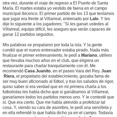
otra vez, durante el viaje de regreso a El Puerto de Santa
María. El martes estaba yo vestido de faena en el campo
municipal ibicenco. El primer partido de los 13 que teníamos
que jugar era frente al Villarreal, entrenado por
Lalo
. Y les
dije lo siguiente a los jugadores: "Si les ganan ustedes al
Villarreal, equipo difícil, les aseguro que serán capaces de
ganar 12 partidos seguidos.
Mis palabras se propalaron por toda la isla. Y la gente
cundió que el nuevo entrenador estaba pirado. Nada más
finalizar el primer entrenamiento, le pedí a
Mariano
, utillero
que llevaba muchos años en el club, que eligiera un
restaurante para charlar tranquilamente con él. Me
recomendó
Casa Juanito
, en el paseo Vara del Rey.
Juan
Riera
, el propietario del establecimiento, gozaba fama de
ser muy buen aficionado al fútbol, y tras los saludos de rigor,
quiso saber si era verdad que en mi primera charla a los
futbolistas les había dicho que si ganábamos al Villarreal,
ganaríamos todos los partidos menos uno. Y le contesté que
sí. Que era cierto. Que me había atrevido a profetizar tal
cosa. Y, viendo su cara de asombro, le pedí una servilleta y
en ella refrendé lo que había dicho ya en el campo. Todavía