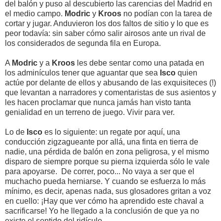
del balón y puso al descubierto las carencias del Madrid en
el medio campo.
Modric
y
Kroos
no podían con la tarea de
cortar y jugar. Anduvieron los dos faltos de sitio y lo que es
peor todavía: sin saber cómo salir airosos ante un rival de
los considerados de segunda fila en Europa.
A
Modric
y a
Kroos
les debe sentar como una patada en
los adminículos tener que aguantar que sea
Isco
quien
actúe por delante de ellos y abusando de las exquisiteces (!)
que levantan a narradores y comentaristas de sus asientos y
les hacen proclamar que nunca jamás han visto tanta
genialidad en un terreno de juego. Vivir para ver.
Lo de
Isco
es lo siguiente: un regate por aquí, una
conducción zigzagueante por allá, una finta en tierra de
nadie, una pérdida de balón en zona peligrosa, y el mismo
disparo de siempre porque su pierna izquierda sólo le vale
para apoyarse. De correr, poco... No vaya a ser que el
muchacho pueda herniarse. Y cuando se esfuerza lo más
mínimo, es decir, apenas nada, sus glosadores gritan a voz
en cuello: ¡Hay que ver cómo ha aprendido este chaval a
sacrificarse! Yo he llegado a la conclusión de que ya no
existe el sentido del ridículo.