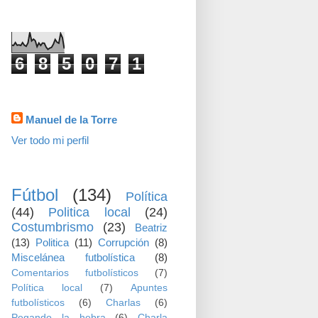
visitas
6
8
5
0
7
1
Datos personales
Manuel de la Torre
Ver todo mi perfil
TEMAS
Fútbol
(134)
Política
(44)
Politica local
(24)
Costumbrismo
(23)
Beatriz
(13)
Politica
(11)
Corrupción
(8)
Miscelánea futbolística
(8)
Comentarios futbolísticos
(7)
Política local
(7)
Apuntes
futbolísticos
(6)
Charlas
(6)
Pegando la hebra
(6)
Charla