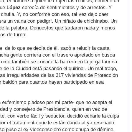
, el hombre a quien le crujen las rodillas, cometió un
que
López
carecía de sentimientos y de arrestos. Y
chufla. Y, no conforme con eso, tal vez dejó caer
ra un vaina con pedigrí. Un niñato de chichinabo. Un
 de la palabra. Denuestos que tardaron nada y menos
eos de turno.
 de lo que se decía de él, sacó a relucir la casta
ucha gente corriera con el trasero apretado en busca
como también se conoce la barrera en la jerga taurina.
e de la Ciudad está pasando el quirinal. Un mal trago,
as irregularidades de las 317 viviendas de Protección
 baldón para cuantos hayan participado en esa
 eufemismo piadoso por mi parte- que no acepta el
udad y consejero de Presidencia, quien en vez de
e, con verbo fácil y seductor, decidió echarle la culpa
or el tratamiento que le están dando al ya reseñado
o puso al ex viceconsejero como chupa de dómine.