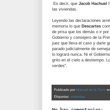
Es decir, que
Jacob Hachuel
h
las viviendas.
Leyendo las declaraciones arre
memoria lo que
Descartes
cons
de prisa que los demás o ir por
Gobierno y consejero de la Pres
juez que lleva el caso y darle 
parado judicialmente de semeja
lo logrará nunca. Ni el Gobier
grito en el cielo a destiempo.
verdes".
Publicado por
Manuel de la Torre
e
Etiquetas:
viviendas
No hay comentarios: