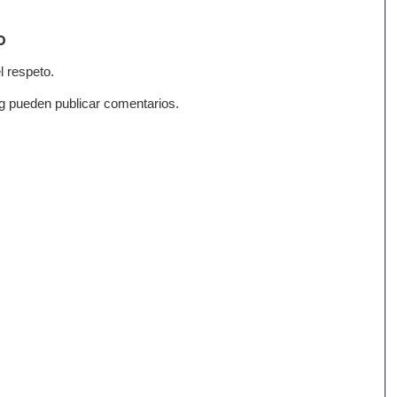
o
l respeto.
g pueden publicar comentarios.