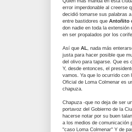
Quien más manda en esta ciudad
error imperdonable al creerse 
decidió tomarse sus palabras a 
entre bastidores que
Antoñito
e
don nadie en toda la extensión
en ser propalados por los corif
Así que
AL
, nada más enterarse
justa para hacer posible que m
del olivo para taparse. Que es 
Y, desde entonces, el president
vamos. Ya que lo ocurrido con l
Oficial de Loma Colmenar es un
chapuza.
Chapuza -que no deja de ser un
portavoz del Gobierno de la Ci
hacerse notar por su buen talant
a los medios de comunicación p
"caso Loma Colmenar" Y de pas