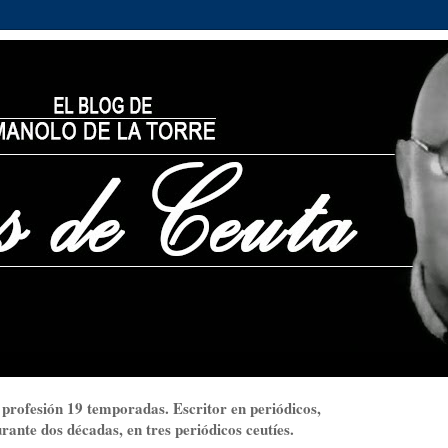
 profesión 19 temporadas. Escritor en periódicos,
ante dos décadas, en tres periódicos ceutíes.