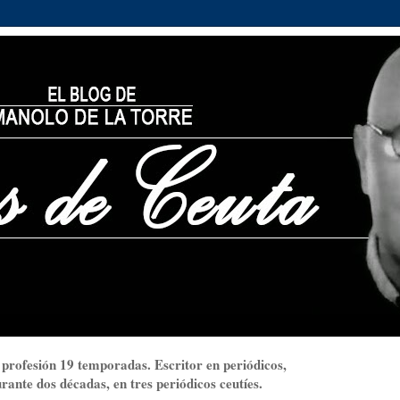
 profesión 19 temporadas. Escritor en periódicos,
ante dos décadas, en tres periódicos ceutíes.