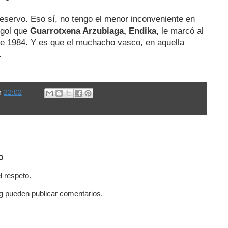
eservo. Eso sí, no tengo el menor inconveniente en
 gol que
Guarrotxena Arzubiaga, Endika,
le marcó al
de 1984. Y es que el muchacho vasco, en aquella
.
n
22:02
o
l respeto.
g pueden publicar comentarios.