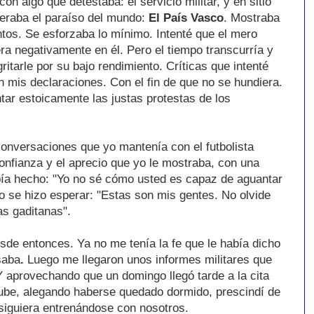
n algo que detestaba: el servicio militar, y en sitio
deraba el paraíso del mundo:
El País Vasco
. Mostraba
ntos. Se esforzaba lo mínimo. Intenté que el mero
ra negativamente en él. Pero el tiempo transcurría y
itarle por su bajo rendimiento. Críticas que intenté
 mis declaraciones. Con el fin de que no se hundiera.
ntar estoicamente las justas protestas de los
onversaciones que yo mantenía con el futbolista
onfianza y el aprecio que yo le mostraba, con una
bía hecho: "Yo no sé cómo usted es capaz de aguantar
no se hizo esperar: "Estas son mis gentes. No olvide
as gaditanas".
de entonces. Ya no me tenía la fe que le había dicho
saba
.
Luego me llegaron unos informes militares que
aprovechando que un domingo llegó tarde a la cita
rube, alegando haberse quedado dormido, prescindí de
siguiera entrenándose con nosotros.