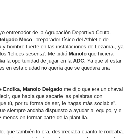
yo entrenador de la Agrupación Deportiva Ceuta,
Delgado Meco
-preparador físico del Athletic de
a y hombre fuerte en las instalaciones de Lezama-, ya
os 'felices sesenta'. Me pidió
Manolo
que hiciera
ka
la oportunidad de jugar en la
ADC
. Ya que al estar
es en esta ciudad no quería que se quedara una
de
Endika
,
Manolo Delgado
me dijo que era un chaval
 decir, que había que sacarle las palabras con
e tú, por tu forma de ser, le hagas más sociable".
 que siempre andaba dispuesto a ayudar al equipo, y el
y menos en formar parte de la plantilla.
do, que también lo era, despreciaba cuanto le rodeaba.