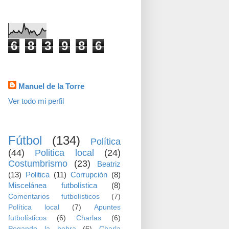
visitas
6
8
3
9
8
6
Datos personales
Manuel de la Torre
Ver todo mi perfil
TEMAS
Fútbol
(134)
Política
(44)
Politica local
(24)
Costumbrismo
(23)
Beatriz
(13)
Politica
(11)
Corrupción
(8)
Miscelánea futbolística
(8)
Comentarios futbolísticos
(7)
Política local
(7)
Apuntes
futbolísticos
(6)
Charlas
(6)
Pegando la hebra
(6)
Charla