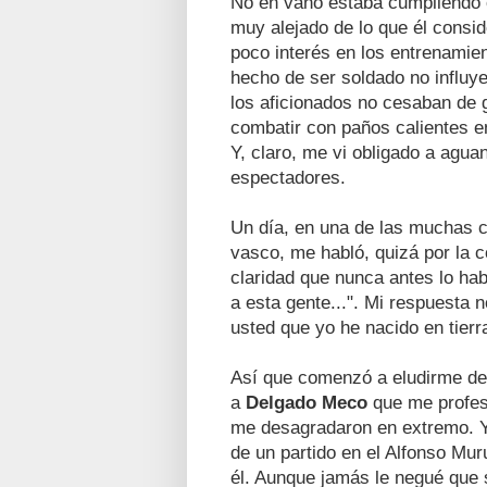
No en vano estaba cumpliendo co
muy alejado de lo que él consi
poco interés en los entrenamie
hecho de ser soldado no influye
los aficionados no cesaban de gr
combatir con paños calientes en
Y, claro, me vi obligado a agua
espectadores.
Un día, en una de las muchas c
vasco, me habló, quizá por la c
claridad que nunca antes lo ha
a esta gente...". Mi respuesta 
usted que yo he nacido en tierr
Así que comenzó a eludirme des
a
Delgado Meco
que me profe
me desagradaron en extremo. Y 
de un partido en el Alfonso Mu
él. Aunque jamás le negué que 