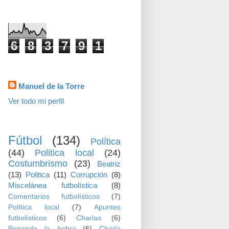
visitas
6
8
3
7
9
1
Datos personales
Manuel de la Torre
Ver todo mi perfil
TEMAS
Fútbol
(134)
Política
(44)
Politica local
(24)
Costumbrismo
(23)
Beatriz
(13)
Politica
(11)
Corrupción
(8)
Miscelánea futbolística
(8)
Comentarios futbolísticos
(7)
Política local
(7)
Apuntes
futbolísticos
(6)
Charlas
(6)
Pegando la hebra
(6)
Charla