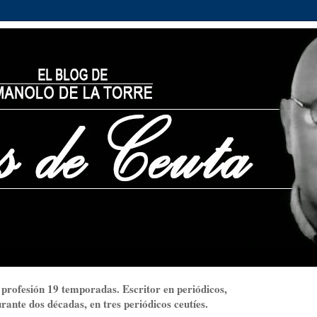
 profesión 19 temporadas. Escritor en periódicos,
ante dos décadas, en tres periódicos ceutíes.