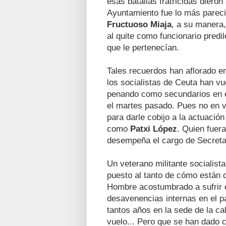
esas batallas fratricidas dieron
Ayuntamiento fue lo más parec
Fructuoso Miaja
, a su manera
al quite como funcionario predi
que le pertenecían.
Tales recuerdos han aflorado e
los socialistas de Ceuta han vue
penando como secundarios en el
el martes pasado. Pues no en v
para darle cobijo a la actuación
como
Patxi López
. Quien fuer
desempeña el cargo de Secreta
Un veterano militante socialist
puesto al tanto de cómo están d
Hombre acostumbrado a sufrir en
desavenencias internas en el pa
tantos años en la sede de la ca
vuelo... Pero que se han dado 