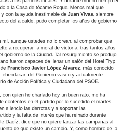
 alas a los partidos locales. Y durante mucho tiempo el
ido a la Casa de tócame Roque. Menos mal que
, y con la ayuda inestimable de
Juan Vivas
, siempre
lecto del alcalde, pudo completar los años de gobierno
n mí, aunque ustedes no lo crean, al comprobar que
lto a recuperar la moral de victoria, tras tantos años
 gobierno de la Ciudad. Tal resurgimiento se produjo
ano fueron capaces de llenar un salón del Hotel Tryp
 de
Francisco Javier López Álvarez
, más conocido
a lehendakari del Gobierno vasco y actualmente
rio de Acción Política y Ciudadana del PSOE.
a, con quien he charlado hoy un buen rato, me ha
e contentos en el partido por lo sucedido el martes.
 silencio las derrotas y a soportar las
rtido y la falta de interés que ha reinado durante
lle Daoíz, dice que no quiere lanzar las campanas al
cuenta de que existe un cambio. Y, como hombre de la