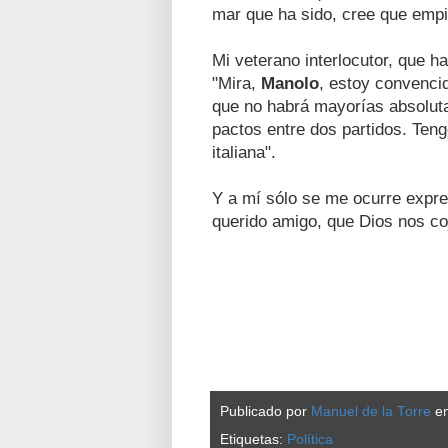
mar que ha sido, cree que empie
Mi veterano interlocutor, que h
"Mira,
Manolo
, estoy convenci
que no habrá mayorías absolutas
pactos entre dos partidos. Ten
italiana".
Y a mí sólo se me ocurre expres
querido amigo, que Dios nos co
Publicado por
Manuel de la Torre
e
Etiquetas:
Política