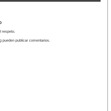
o
l respeto.
g pueden publicar comentarios.