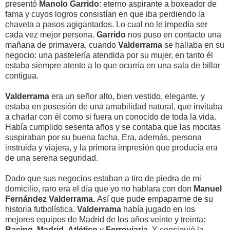
presentó
Manolo Garrido
: eterno aspirante a boxeador de
fama y cuyos logros consistían en que iba perdiendo la
chaveta a pasos agigantados. Lo cual no le impedía ser
cada vez mejor persona.
Garrido
nos puso en contacto una
mañana de primavera, cuando
Valderrama
se hallaba en su
negocio: una pastelería atendida por su mujer, en tanto él
estaba siempre atento a lo que ocurría en una sala de billar
contigua.
Valderrama
era un señor alto, bien vestido, elegante, y
estaba en posesión de una amabilidad natural, que invitaba
a charlar con él como si fuera un conocido de toda la vida.
Había cumplido sesenta años y se contaba que las mocitas
suspiraban por su buena facha. Era, además, persona
instruida y viajera, y la primera impresión que producía era
de una serena seguridad.
Dado que sus negocios estaban a tiro de piedra de mi
domicilio, raro era el día que yo no hablara con don
Manuel
Fernández Valderrama.
Así que pude empaparme de su
historia futbolística.
Valderrama
había jugado en los
mejores equipos de Madrid de los años veinte y treinta:
Racing
,
Madrid
,
Atlético
y
Ferroviaria
. Y consiguió la