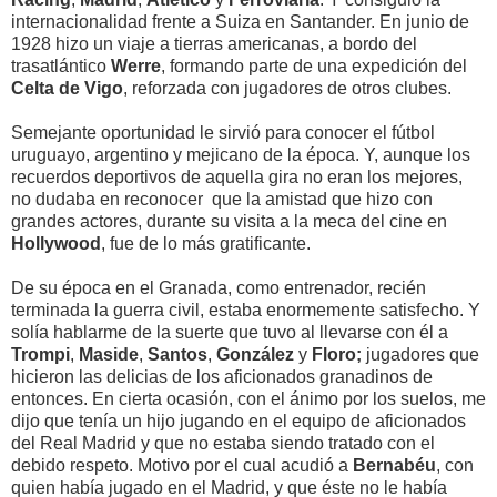
internacionalidad frente a Suiza en Santander. En junio de
1928 hizo un viaje a tierras americanas, a bordo del
trasatlántico
Werre
, formando parte de una expedición del
Celta de Vigo
, reforzada con jugadores de otros clubes.
Semejante oportunidad le sirvió para conocer el fútbol
uruguayo, argentino y mejicano de la época. Y, aunque los
recuerdos deportivos de aquella gira no eran los mejores,
no dudaba en reconocer que la amistad que hizo con
grandes actores, durante su visita a la meca del cine en
Hollywood
, fue de lo más gratificante.
De su época en el Granada, como entrenador, recién
terminada la guerra civil, estaba enormemente satisfecho. Y
solía hablarme de la suerte que tuvo al llevarse con él a
Trompi
,
Maside
,
Santos
,
González
y
Floro;
jugadores
que
hicieron las delicias de los aficionados granadinos de
entonces. En cierta ocasión, con el ánimo por los suelos, me
dijo que tenía un hijo jugando en el equipo de aficionados
del Real Madrid y que no estaba siendo tratado con el
debido respeto. Motivo por el cual acudió a
Bernabéu
, con
quien había jugado en el Madrid, y que éste no le había