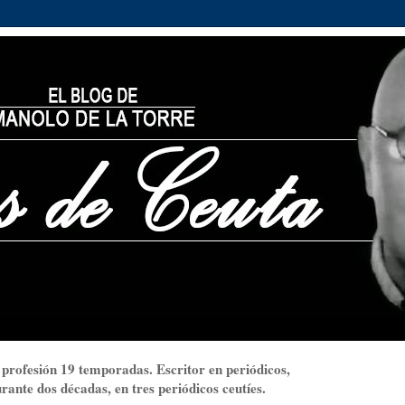
 profesión 19 temporadas. Escritor en periódicos,
ante dos décadas, en tres periódicos ceutíes.