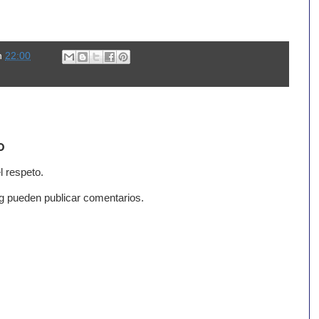
n
22:00
o
l respeto.
g pueden publicar comentarios.