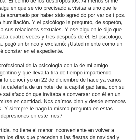
ba. El colmo de los despropósitos. Al menos si me
alguien que se vio precisado a visitar a uno que le
ía abrumado por haber sido agredido por varios tipos.
humillación. Y el psicólogo le preguntó, de sopetón,
 a sus relaciones sexuales. Y ese alguien le dijo que
llaba cuatro veces y tres después de él. El psicólogo,
ca, pegó un brinco y exclamó: ¡Usted miente como un
é constar en el expediente.
rofesional de la psicología con la de mi amigo
gentino y que lleva la tira de tiempo impartiendo
i
lo conocí yo un 22 de diciembre de hace ya varios
a cafetería de un hotel de la capital gaditana, con su
de satisfacción que invitaba a conversar con él en un
imirse en cantidad. Nos caímos bien y desde entonces
. Y siempre le hago la misma pregunta en estas
 depresiones en este mes?
rtida, no tiene el menor inconveniente en volver a
en los días que preceden a las fiestas de navidad y