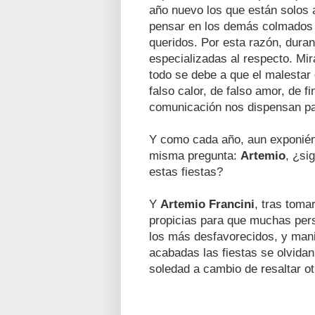
año nuevo los que están solos 
pensar en los demás colmados p
queridos. Por esta razón, duran
especializadas al respecto. Mi
todo se debe a que el malestar
falso calor, de falso amor, de f
comunicación nos dispensan pa
Y como cada año, aun exponién
misma pregunta:
Artemio
, ¿si
estas fiestas?
Y
Artemio Francini
, tras toma
propicias para que muchas pers
los más desfavorecidos, y mani
acabadas las fiestas se olvida
soledad a cambio de resaltar o