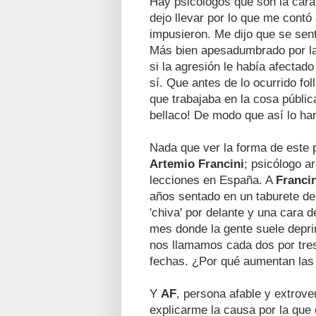
Hay psicólogos que son la cara
dejo llevar por lo que me contó 
impusieron. Me dijo que se sent
Más bien apesadumbrado por la 
si la agresión le había afectado
sí. Que antes de lo ocurrido fo
que trabajaba en la cosa públi
bellaco! De modo que así lo har
Nada que ver la forma de este p
Artemio Francini
; psicólogo ar
lecciones en España. A
Francin
años sentado en un taburete de l
'chiva' por delante y una cara 
mes donde la gente suele depr
nos llamamos cada dos por tres
fechas. ¿Por qué aumentan las
Y
AF
, persona afable y extrove
explicarme la causa por la que 