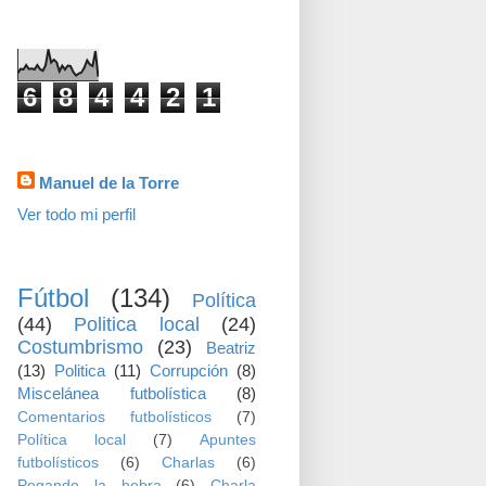
visitas
6
8
4
4
2
1
Datos personales
Manuel de la Torre
Ver todo mi perfil
TEMAS
Fútbol
(134)
Política
(44)
Politica local
(24)
Costumbrismo
(23)
Beatriz
(13)
Politica
(11)
Corrupción
(8)
Miscelánea futbolística
(8)
Comentarios futbolísticos
(7)
Política local
(7)
Apuntes
futbolísticos
(6)
Charlas
(6)
Pegando la hebra
(6)
Charla