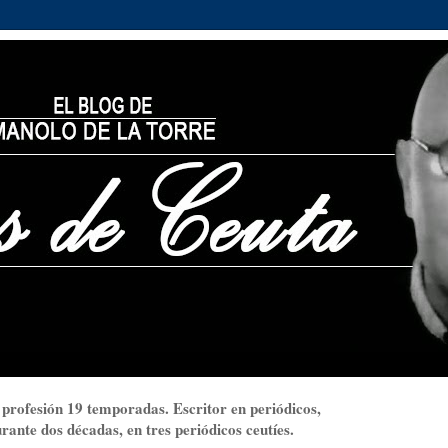
 profesión 19 temporadas. Escritor en periódicos,
ante dos décadas, en tres periódicos ceutíes.