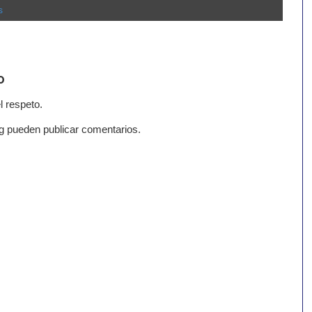
s
o
l respeto.
g pueden publicar comentarios.