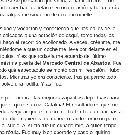
eslizarse pensando que se iba a partir en dos. Con
ado caer hacia adelante en una ocasión y hacia atrás
is nalgas me sirvieron de colchón muelle.
sidad y vocación y conociendo que las calles de la
n calcadas a una estación de esquí, tomo todas las
í hago el recorrido acollonado. A veces, créanme, me
niéndome a que un coche me lleve por delante en el
hículos. Y es que todavía me acuerdo del último
smísima puerta del
Mercado Central de Abastos
. Fue
todo qué espectáculo se montó con mi resbalón. Hubo
tos. Mientras yo era consciente, tras palparme todo
olvo una rodilla. Y así fue.
 por comprar las mejores zapatillas deportivas para
que si quiere arroz, Catalina! El resultado es que me
uedo asegurar que el miedo me ha hecho cambiar hasta
ún me dicen quienes me conocen, ando como un pato.
z al suelo. Al suelo fue un cuñado mío, a quien tengo
na rótula. Fue muy bien operado y pasó el quirinal