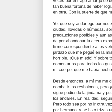
veces por el trago amargo de d
tan buena fortuna de haber logr
en otra. Con la suerte de que m
Yo, que soy andariego por nece
ciudad, llovidas o húmedas, so
precauciones posibles y aun as
da por abandonar la acera expo
firme correspondiente a los ve
jardazo que me pegué en la mi
horrible. ¡Qué miedo! Y sobre 
comentarios para todos los gus
mi cuerpo, que me había hecho p
Desde entonces, a mí me me dio
combatir los resbalones, pero ¡
sigue pudiendo la jindama y p
los andares. En realidad, seg
Pero todo sea por no ir otra ve
por hermano, y se hizo trizas u