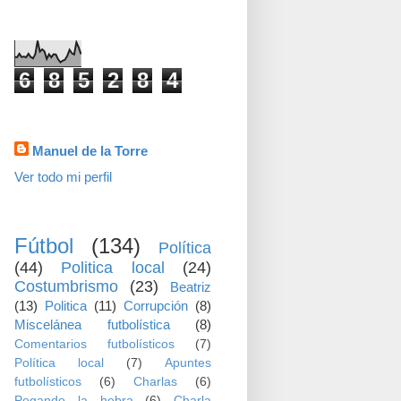
visitas
6
8
5
2
8
4
Datos personales
Manuel de la Torre
Ver todo mi perfil
TEMAS
Fútbol
(134)
Política
(44)
Politica local
(24)
Costumbrismo
(23)
Beatriz
(13)
Politica
(11)
Corrupción
(8)
Miscelánea futbolística
(8)
Comentarios futbolísticos
(7)
Política local
(7)
Apuntes
futbolísticos
(6)
Charlas
(6)
Pegando la hebra
(6)
Charla