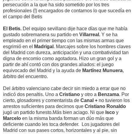
persecución a la que ha sido sometido por los tres
profesionales (!) encargados de contarnos lo que sucedía en
el campo del Betis
El Betis.
Del equipo sevillano dije hace días que me había
gustado sobremanera su partido en
Villarreal.
Y se ha
empleado en el primer tiempo con las mismas armas que
esgrimió en el
Madrigal
. Marcajes sobre los hombres claves
del Madrid con dureza, anticipación y una combatividad tan
digna de encomio como agotadora. Hizo un gran gol y a
partir de ahí contó con dos grandes aliados: el juego
equivocado del Madrid y la ayuda de
Martínez Munuera
,
árbitro del encuentro.
Del árbitro valenciano cabe decir sin miedo a errar que no
indicó dos penaltis. Uno a
Cristiano
y otro a
Benzama
. Por
cierto, glosadores y comentarista de
Canal +
no tuvieron los
arrestos suficientes para decirnos que
Cristiano Ronaldo
jugó un partido funesto.Más bien aciago. Ni que
Isco
y
Marcelo
en la misma banda forman un dúo más que
deficiente cuando les toca defender. Los jugadores del
Madrid con sus pases cortos, horizontales y al pie, sin