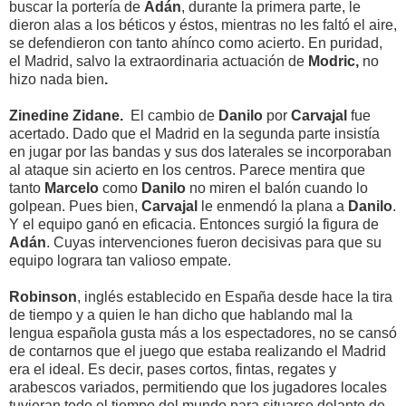
buscar la portería de
Adán
, durante la primera parte, le
dieron alas a los béticos y éstos, mientras no les faltó el aire,
se defendieron con tanto ahínco como acierto. En puridad,
el Madrid, salvo la extraordinaria actuación de
Modric,
no
hizo nada bien
.
Zinedine Zidane.
El cambio de
Danilo
por
Carvajal
fue
acertado. Dado que el Madrid en la segunda parte insistía
en jugar por las bandas y sus dos laterales se incorporaban
al ataque sin acierto en los centros. Parece mentira que
tanto
Marcelo
como
Danilo
no miren el balón cuando lo
golpean. Pues bien,
Carvajal
le enmendó la plana a
Danilo
.
Y el equipo ganó en eficacia. Entonces surgió la figura de
Adán
. Cuyas intervenciones fueron decisivas para que su
equipo lograra tan valioso empate.
Robinson
, inglés establecido en España desde hace la tira
de tiempo y a quien le han dicho que hablando mal la
lengua española gusta más a los espectadores, no se cansó
de contarnos que el juego que estaba realizando el Madrid
era el ideal. Es decir, pases cortos, fintas, regates y
arabescos variados, permitiendo que los jugadores locales
tuvieran todo el tiempo del mundo para situarse delante de