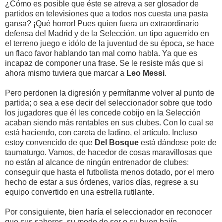
¿Cómo es posible que éste se atreva a ser glosador de
partidos en televisiones que a todos nos cuesta una pasta
gansa? ¡Qué horror! Pues quien fuera un extraordinario
defensa del Madrid y de la Selección, un tipo aguerrido en
el terreno juego e idólo de la juventud de su época, se hace
un flaco favor hablando tan mal como habla. Ya que es
incapaz de componer una frase. Se le resiste más que si
ahora mismo tuviera que marcar a
Leo
Messi
.
Pero perdonen la digresión y permítanme volver al punto de
partida; o sea a ese decir del seleccionador sobre que todo
los jugadores que él les concede cobijo en la Selección
acaban siendo más rentables en sus clubes. Con lo cual se
está haciendo, con careta de ladino, el artículo. Incluso
estoy convencido de que
Del Bosque
está dándose pote de
taumaturgo. Vamos, de hacedor de cosas maravillosas que
no están al alcance de ningún entrenador de clubes:
conseguir que hasta el futbolista menos dotado, por el mero
hecho de estar a sus órdenes, varios días, regrese a su
equipo convertido en una estrella rutilante.
Por consiguiente, bien haría el seleccionador en reconocer
que sus saberes, su modo de ser o su buen bajío,