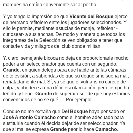
marqués ha creído conveniente sacar pecho.
Y yo tengo la impresión de que
Vicente del Bosque
ejerce
de hermano refitolero entre los jugadores seleccionados. Y
ello le permite, mediante astucias de monje, refitolear -
curiosear- a sus anchas. De modo y manera que todos los
integrantes de la Selección se ven obligados a tener que
contarle vida y milagros del club donde militan.
Y, claro, semejante bicoca no deja de proporcionarle mucho
poder a un seleccionador que cuenta con un segundo,
Grande
, en quien delega para que hable ante las cámaras
de televisión, a sabiendas de que su dequeísmo suena mal,
rematadamente mal. Sí, ya sé que el vulgarismo carece de
culpa, y obedece a una débil escolarización; pero tiempo ha
tenido -y tiene-
Grande
de superar ese "de que hoy estamos
convencidos de no sé qué...". Por ejemplo.
Conque no me extraña que
Del Bosque
haya pensado en
José Antonio Camacho
como el hombre adecuado para
sustituirle cuando él decida dejar de ser seleccionador. Ya
que si mal se expresa
Grande
peor lo hace
Camacho
.