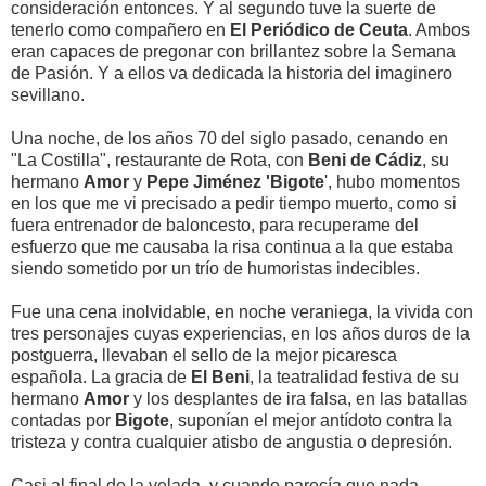
consideración entonces. Y al segundo tuve la suerte de
tenerlo como compañero en
El Periódico de Ceuta
. Ambos
eran capaces de pregonar con brillantez sobre la Semana
de Pasión. Y a ellos va dedicada la historia del imaginero
sevillano.
Una noche, de los años 70 del siglo pasado, cenando en
"La Costilla", restaurante de Rota, con
Beni de Cádiz
, su
hermano
Amor
y
Pepe Jiménez 'Bigote
', hubo momentos
en los que me vi precisado a pedir tiempo muerto, como si
fuera entrenador de baloncesto, para recuperame del
esfuerzo que me causaba la risa continua a la que estaba
siendo sometido por un trío de humoristas indecibles.
Fue una cena inolvidable, en noche veraniega, la vivida con
tres personajes cuyas experiencias, en los años duros de la
postguerra, llevaban el sello de la mejor picaresca
española. La gracia de
El Beni
, la teatralidad festiva de su
hermano
Amor
y los desplantes de ira falsa, en las batallas
contadas por
Bigote
, suponían el mejor antídoto contra la
tristeza y contra cualquier atisbo de angustia o depresión.
Casi al final de la velada, y cuando parecía que nada