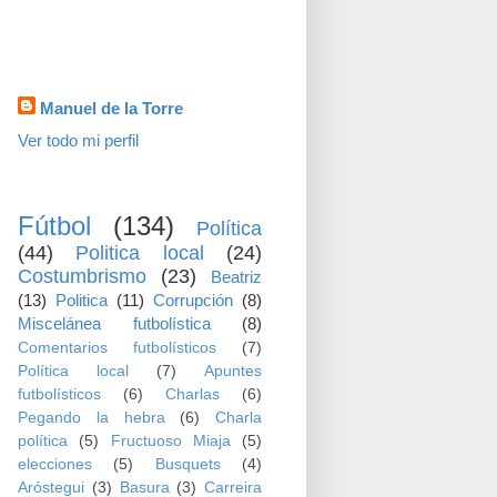
visitas
Datos personales
Manuel de la Torre
Ver todo mi perfil
TEMAS
Fútbol
(134)
Política
(44)
Politica local
(24)
Costumbrismo
(23)
Beatriz
(13)
Politica
(11)
Corrupción
(8)
Miscelánea futbolística
(8)
Comentarios futbolísticos
(7)
Política local
(7)
Apuntes
futbolísticos
(6)
Charlas
(6)
Pegando la hebra
(6)
Charla
política
(5)
Fructuoso Miaja
(5)
elecciones
(5)
Busquets
(4)
Aróstegui
(3)
Basura
(3)
Carreira