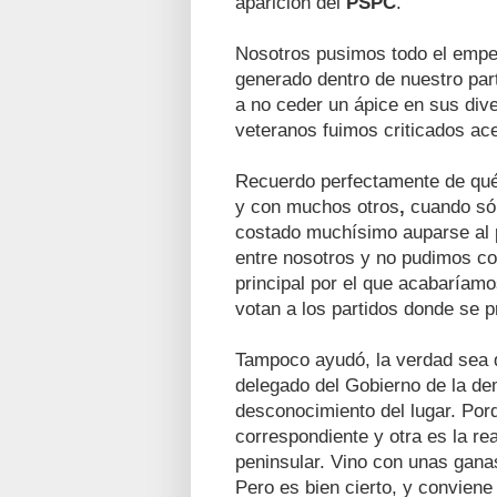
aparición del
PSPC
.
Nosotros pusimos todo el empeñ
generado dentro de nuestro par
a no ceder un ápice en sus dive
veteranos fuimos criticados ac
Recuerdo perfectamente de qu
y con muchos otros
,
cuando sól
costado muchísimo auparse al p
entre nosotros y no pudimos cor
principal por el que acabaríamo
votan a los partidos donde se p
Tampoco ayudó, la verdad sea d
delegado del Gobierno de la d
desconocimiento del lugar. Porq
correspondiente y otra es la re
peninsular. Vino con unas gana
Pero es bien cierto, y convien