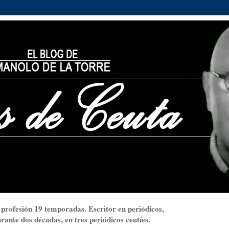
 profesión 19 temporadas. Escritor en periódicos,
ante dos décadas, en tres periódicos ceutíes.