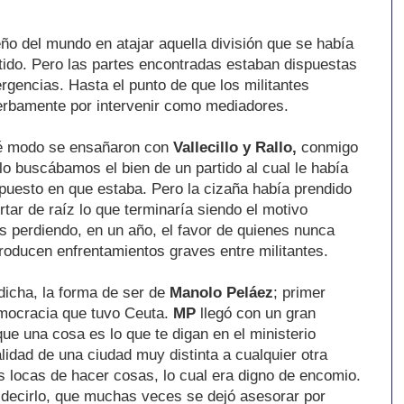
o del mundo en atajar aquella división que se había
tido. Pero las partes encontradas estaban dispuestas
rgencias. Hasta el punto de que los militantes
erbamente por intervenir como mediadores.
é modo se
ensañaron
con
Vallecillo y Rallo,
conmigo
o buscábamos el bien de un partido al cual le había
uesto en que estaba. Pero la cizaña había prendido
tar de raíz lo que terminaría siendo el motivo
s perdiendo, en un año, el favor de quienes nunca
roducen enfrentamientos graves entre militantes.
icha, la forma de ser de
Manolo Peláez
; primer
emocracia que tuvo Ceuta.
MP
llegó con un gran
ue una cosa es lo que te digan en el ministerio
alidad de una ciudad muy distinta a cualquier otra
s locas de hacer cosas, lo cual era digno de encomio.
e decirlo, que muchas veces se dejó asesorar por