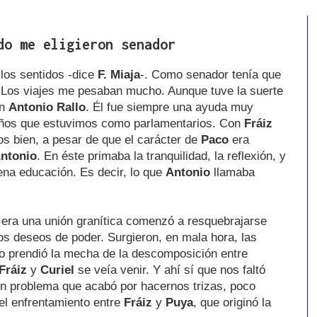
do me eligieron senador
 los sentidos -dice
F. Miaja
-. Como senador tenía que
 Los viajes me pesaban mucho. Aunque tuve la suerte
on
Antonio Rallo
. Él fue siempre una ayuda muy
 años que estuvimos como parlamentarios. Con
Fráiz
os bien, a pesar de que el carácter de
Paco
era
ntonio
. En éste primaba la tranquilidad, la reflexión, y
ena educación. Es decir, lo que
Antonio
llamaba
e era una unión granítica comenzó a resquebrajarse
los deseos de poder. Surgieron, en mala hora, las
o prendió la mecha de la descomposición entre
Fráiz
y
Curiel
se veía venir. Y ahí sí que nos faltó
n problema que acabó por hacernos trizas, poco
el enfrentamiento entre
Fráiz
y
Puya
, que originó la