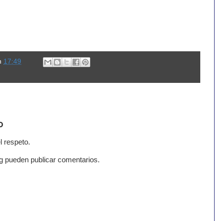
n
17:49
o
l respeto.
g pueden publicar comentarios.