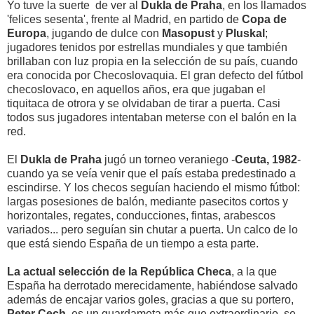
Yo tuve la suerte de ver al
Dukla de Praha
, en los llamados
'felices sesenta', frente al Madrid, en partido de
Copa de
Europa
, jugando de dulce con
Masopust
y
Pluskal
;
jugadores tenidos por estrellas mundiales y que también
brillaban con luz propia en la selección de su país, cuando
era conocida por Checoslovaquia. El gran defecto del fútbol
checoslovaco, en aquellos años, era que jugaban el
tiquitaca de otrora y se olvidaban de tirar a puerta. Casi
todos sus jugadores intentaban meterse con el balón en la
red.
El
Dukla de Praha
jugó un torneo veraniego -
Ceuta, 1982
-
cuando ya se veía venir que el país estaba predestinado a
escindirse. Y los checos seguían haciendo el mismo fútbol:
largas posesiones de balón, mediante pasecitos cortos y
horizontales, regates, conducciones, fintas, arabescos
variados... pero seguían sin chutar a puerta. Un calco de lo
que está siendo España de un tiempo a esta parte.
La actual selección de la República Checa
, a la que
España ha derrotado merecidamente, habiéndose salvado
además de encajar varios goles, gracias a que su portero,
Peter Cech
, es un guardameta más que extraordinario, se