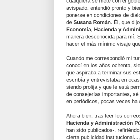
cualquiera se mete con el gobier
avispado, entendió pronto y bi
ponerse en condiciones de dial
de
Susana Román
. Él, que di
Economía, Hacienda y Admini
manera desconocida para mí. Sin
hacer el más mínimo visaje que
Cuando me correspondió mi tur
conocí en los años ochenta, sie
que aspiraba a terminar sus es
escribía y entrevistaba en ocas
siendo prolija y que le está pe
de consejerías importantes, sé
en periódicos, pocas veces ha 
Ahora bien, tras leer los corre
Hacienda y Administración
Pú
han sido publicados-, refiriénd
cierta publicidad institucional