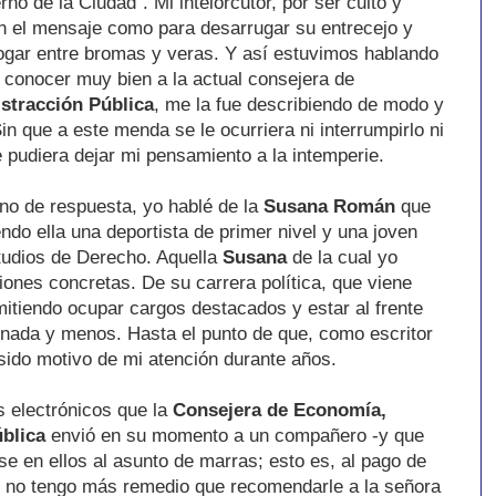
no de la Ciudad". Mi intelorcutor, por ser culto y
en el mensaje como para desarrugar su entrecejo y
ogar entre bromas y veras. Y así estuvimos hablando
jo conocer muy bien a la actual consejera de
stracción Pública
, me la fue describiendo de modo y
 que a este menda se le ocurriera ni interrumpirlo ni
 pudiera dejar mi pensamiento a la intemperie.
no de respuesta, yo hablé de la
Susana Román
que
ndo ella una deportista de primer nivel y una joven
tudios de Derecho. Aquella
Susana
de la cual yo
iones concretas. De su carrera política, que viene
rmitiendo ocupar cargos destacados y estar al frente
 nada y menos. Hasta el punto de que, como escritor
sido motivo de mi atención durante años.
os electrónicos que la
Consejera de Economía,
blica
envió en su momento a un compañero -y que
ose en ellos al asunto de marras; esto es, al pago de
..., no tengo más remedio que recomendarle a la señora