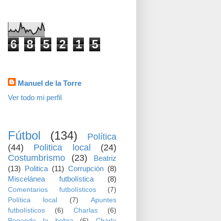
visitas
6
8
5
2
1
5
Datos personales
Manuel de la Torre
Ver todo mi perfil
TEMAS
Fútbol
(134)
Política
(44)
Politica local
(24)
Costumbrismo
(23)
Beatriz
(13)
Politica
(11)
Corrupción
(8)
Miscelánea futbolística
(8)
Comentarios futbolísticos
(7)
Política local
(7)
Apuntes
futbolísticos
(6)
Charlas
(6)
Pegando la hebra
(6)
Charla