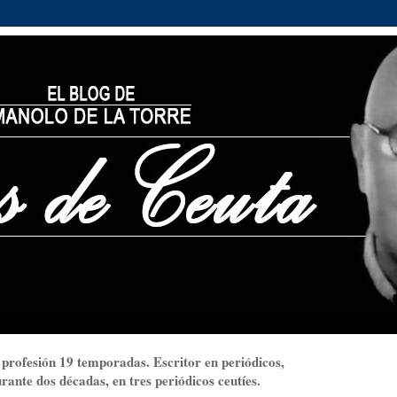
 profesión 19 temporadas. Escritor en periódicos,
ante dos décadas, en tres periódicos ceutíes.