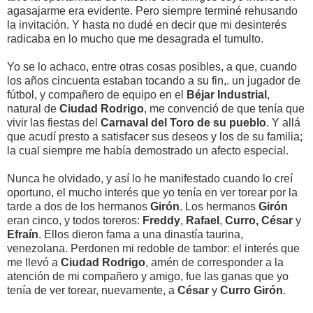
agasajarme era evidente. Pero siempre terminé rehusando
la invitación. Y hasta no dudé en decir que mi desinterés
radicaba en lo mucho que me desagrada el tumulto.
Yo se lo achaco, entre otras cosas posibles, a que, cuando
los años cincuenta estaban tocando a su fin,. un jugador de
fútbol, y compañero de equipo en el
Béjar Industrial
,
natural de
Ciudad Rodrigo
, me convenció de que tenía que
vivir las fiestas del
Carnaval del Toro de su pueblo
. Y allá
que acudí presto a satisfacer sus deseos y los de su familia;
la cual siempre me había demostrado un afecto especial.
Nunca he olvidado, y así lo he manifestado cuando lo creí
oportuno, el mucho interés que yo tenía en ver torear por la
tarde a dos de los hermanos
Girón
. Los hermanos
Girón
eran cinco, y todos toreros:
Freddy
,
Rafael
,
Curro,
César
y
Efraín
. Ellos dieron fama a una dinastía taurina,
venezolana. Perdonen mi redoble de tambor: el interés que
me llevó a
Ciudad Rodrigo
, amén de corresponder a la
atención de mi compañero y amigo, fue las ganas que yo
tenía de ver torear, nuevamente, a
César
y
Curro Girón
.