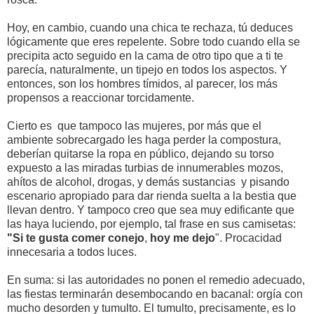
Hoy, en cambio, cuando una chica te rechaza, tú deduces
lógicamente que eres repelente. Sobre todo cuando ella se
precipita acto seguido en la cama de otro tipo que a ti te
parecía, naturalmente, un tipejo en todos los aspectos. Y
entonces, son los hombres tímidos, al parecer, los más
propensos a reaccionar torcidamente.
Cierto es que tampoco las mujeres, por más que el
ambiente sobrecargado les haga perder la compostura,
deberían quitarse la ropa en público, dejando su torso
expuesto a las miradas turbias de innumerables mozos,
ahítos de alcohol, drogas, y demás sustancias y pisando
escenario apropiado para dar rienda suelta a la bestia que
llevan dentro. Y tampoco creo que sea muy edificante que
las haya luciendo, por ejemplo, tal frase en sus camisetas:
"Si te gusta comer conejo
,
hoy me dejo
". Procacidad
innecesaria a todos luces.
En suma: si las autoridades no ponen el remedio adecuado,
las fiestas terminarán desembocando en bacanal: orgía con
mucho desorden y tumulto. El tumulto, precisamente, es lo