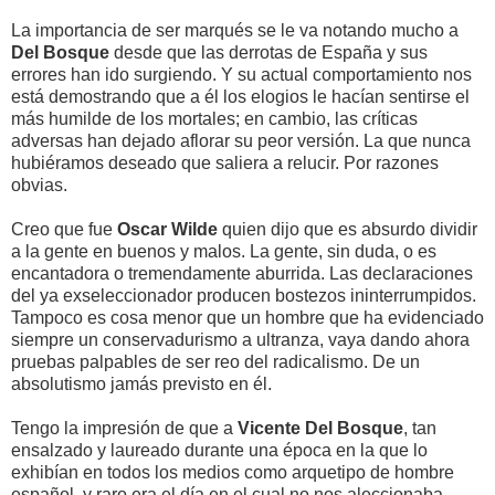
La importancia de ser marqués se le va notando mucho a
Del Bosque
desde que las derrotas de España y sus
errores han ido surgiendo. Y su actual comportamiento nos
está demostrando que a él los elogios le hacían sentirse el
más humilde de los mortales; en cambio, las críticas
adversas han dejado aflorar su peor versión. La que nunca
hubiéramos deseado que saliera a relucir. Por razones
obvias.
Creo que fue
Oscar Wilde
quien dijo que es absurdo dividir
a la gente en buenos y malos. La gente, sin duda, o es
encantadora o tremendamente aburrida. Las declaraciones
del ya exseleccionador producen bostezos ininterrumpidos.
Tampoco es cosa menor que un hombre que ha evidenciado
siempre un conservadurismo a ultranza, vaya dando ahora
pruebas palpables de ser reo del radicalismo. De un
absolutismo jamás previsto en él.
Tengo la impresión de que a
Vicente Del Bosque
, tan
ensalzado y laureado durante una época en la que lo
exhibían en todos los medios como arquetipo de hombre
español, y raro era el día en el cual no nos aleccionaba