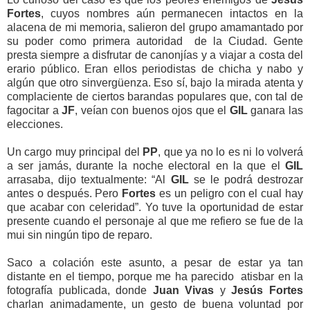
Fortes
, cuyos nombres aún permanecen intactos en la
alacena de mi memoria, salieron del grupo amamantado por
su poder como primera autoridad
de la Ciudad. Gente
presta siempre a disfrutar de canonjías y a viajar a costa del
erario público. Eran ellos periodistas de chicha y nabo y
algún que otro sinvergüenza. Eso sí, bajo la mirada atenta y
complaciente de ciertos barandas populares que, con tal de
fagocitar a
JF
, veían con buenos ojos que el
GIL
ganara las
elecciones.
Un cargo muy principal del
PP
, que ya no lo es ni lo volverá
a ser jamás, durante la noche electoral en la que el
GIL
arrasaba, dijo textualmente: “Al
GIL
se le podrá destrozar
antes o después. Pero
Fortes
es un peligro con el cual hay
que acabar con celeridad”. Yo tuve la oportunidad de estar
presente cuando
el personaje al que me refiero se fue de la
mui sin ningún tipo de reparo.
Saco a colación este asunto, a pesar de estar ya tan
distante en el tiempo, porque me ha parecido
atisbar en la
fotografía publicada, donde
Juan Vivas
y
Jesús Fortes
charlan animadamente, un gesto de buena voluntad por