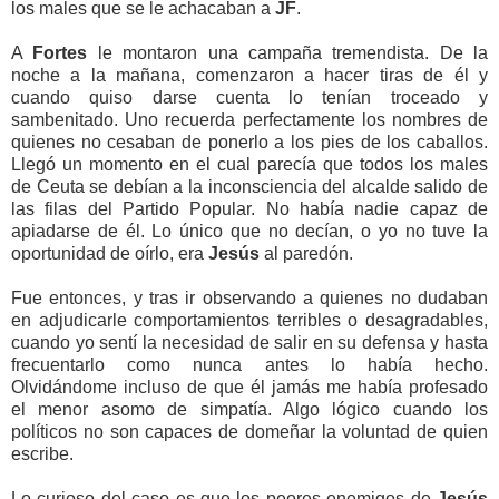
los males que se le achacaban a
JF
.
A
Fortes
le montaron una campaña tremendista. De la
noche a la mañana, comenzaron a hacer tiras de él y
cuando quiso darse cuenta lo tenían troceado y
sambenitado. Uno recuerda perfectamente los nombres de
quienes no cesaban de ponerlo a los pies de los caballos.
Llegó un momento en el cual parecía que todos los males
de Ceuta se debían a la inconsciencia del alcalde salido de
las filas del Partido Popular. No había nadie capaz de
apiadarse de él. Lo único que no decían, o yo no tuve la
oportunidad de oírlo, era
Jesús
al paredón.
Fue entonces, y tras ir observando a quienes no dudaban
en adjudicarle comportamientos terribles o desagradables,
cuando yo sentí la necesidad de salir en su defensa y hasta
frecuentarlo como nunca antes lo había hecho.
Olvidándome incluso de que él jamás me había profesado
el menor asomo de simpatía. Algo lógico cuando los
políticos no son capaces de domeñar la voluntad de quien
escribe.
Lo curioso del caso es que los peores enemigos de
Jesús