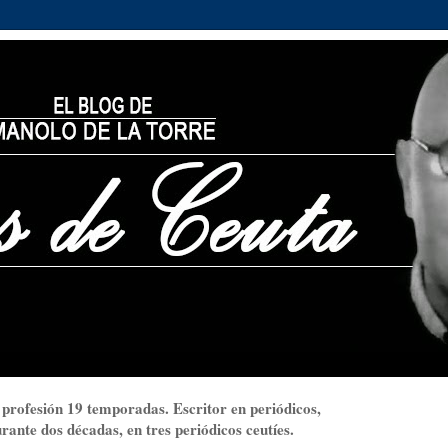
 profesión 19 temporadas. Escritor en periódicos,
ante dos décadas, en tres periódicos ceutíes.