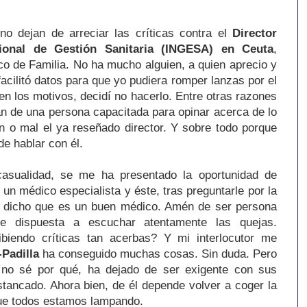
o dejan de arreciar las críticas contra el
Director
ional
de Gestión Sanitaria (INGESA) en Ceuta
,
co de Familia.
No ha mucho alguien, a quien aprecio y
acilitó datos para que yo pudiera romper
lanzas por el
en los motivos, decidí no hacerlo. Entre otras razones
n de una persona capacitada para opinar acerca de lo
n o mal el ya reseñado director. Y sobre todo porque
de hablar con él.
asualidad, se me ha presentado la oportunidad de
 un médico especialista y éste, tras preguntarle por la
 dicho que es un buen médico. Amén
de ser persona
re dispuesta a escuchar atentamente las quejas.
biendo críticas tan acerbas? Y mi interlocutor me
Padilla
ha conseguido muchas cosas. Sin duda. Pero
 no sé por qué, ha dejado de ser exigente con sus
stancado. Ahora bien, de él depende volver a coger la
que todos estamos lampando.