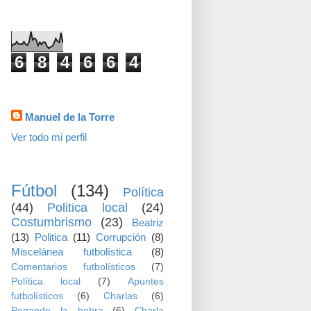
visitas
6
8
4
6
6
4
Datos personales
Manuel de la Torre
Ver todo mi perfil
TEMAS
Fútbol
(134)
Política
(44)
Politica local
(24)
Costumbrismo
(23)
Beatriz
(13)
Politica
(11)
Corrupción
(8)
Miscelánea futbolística
(8)
Comentarios futbolísticos
(7)
Política local
(7)
Apuntes
futbolísticos
(6)
Charlas
(6)
Pegando la hebra
(6)
Charla