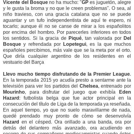
Vicente del Bosque
no ha mucho: "
GP
es juguetón, alegre
y le gusta la broma y no que le creen problemas". O sea, al
niño travieso, con una gracia catalana que no se puede
aguantar y un tufo independentista de aquí te espero, ni
tocarlo; aunque él no se canse de mirar a los españolitos
por encima del hombro. Por parecerles inferiores en todos
los sentidos. Si la gracia de
Piqué
, tan valorada por
Del
Bosque
y refrendada por
Lopetegui
, es la que muchos
españoles percibimos, más vale que se la meta por el orto.
Que diría cualquier argentino de los residentes en el
vestuario del Barça
Llevo mucho tiempo disfrutando de la Premier League
.
En la temporada 2015 yo acudía presto a sentarme ante la
televisión para ver los partidos del
Chelsea
, entrenado por
Mourinho
, para disfrutar del juego que exhibía
Eden
Hazard
: futbolista belga que fue actor principal en la
consecución del título de Liga de la temporada ya reseñada.
En aquel tiempo, yo que no suelo maravillarme de nada,
quedé prendado muy pronto de cómo se desenvolvía
Hazard
en el césped. Ora orillado a una banda, ora por
detrás del delantero más avanzado, ora acudiendo en
socorro de sus compañeros mediocampistas cuando éstos