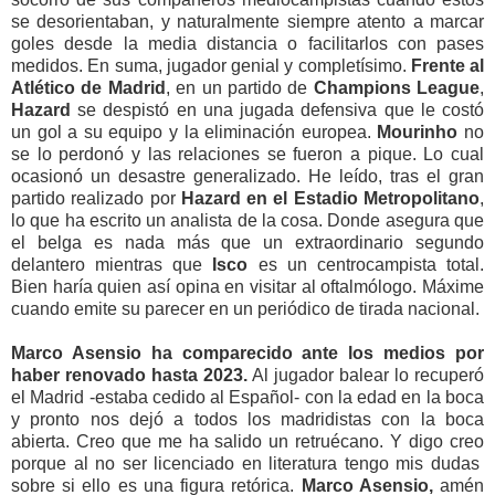
se desorientaban, y naturalmente siempre atento a marcar
goles desde la media distancia o facilitarlos con pases
medidos. En suma, jugador genial y completísimo.
Frente al
Atlético
de Madrid
, en un partido de
Champions League
,
Hazard
se despistó en una jugada defensiva que le costó
un gol a su equipo y la eliminación europea.
Mourinho
no
se lo perdonó y las relaciones se fueron a pique. Lo cual
ocasionó un desastre generalizado. He leído, tras el gran
partido realizado por
Hazard en el Estadio Metropolitano
,
lo que ha escrito un analista de la cosa. Donde asegura que
el belga es nada más que un extraordinario segundo
delantero mientras que
Isco
es un centrocampista total.
Bien haría quien así opina en visitar al oftalmólogo. Máxime
cuando emite su parecer en un periódico de tirada nacional.
Marco Asensio
ha comparecido ante los medios por
haber renovado hasta 2023.
Al jugador balear lo recuperó
el Madrid -estaba cedido al Español- con la edad en la boca
y pronto nos dejó a todos los madridistas con la boca
abierta. Creo que me ha salido un retruécano. Y digo creo
porque al no ser licenciado en literatura tengo mis dudas
sobre si ello es una figura retórica.
Marco Asensio,
amén