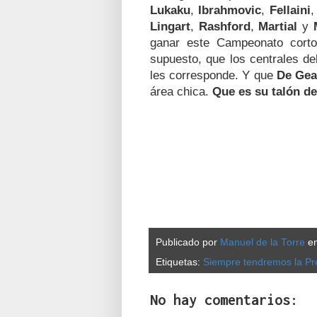
Lukaku
,
Ibrahmovic
,
Fellaini
Lingart
,
Rashford
,
Martial
y
ganar este Campeonato corto
supuesto, que los centrales de
les corresponde. Y que
De Gea
área chica.
Que es su talón de
Publicado por
Manuel de la Torre
e
Etiquetas:
Siempre tendremos la Pr
No hay comentarios: