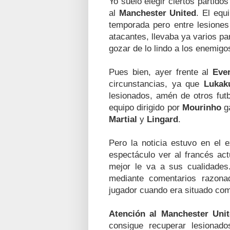
Yo suelo elegir ciertos partido
al
Manchester United
. El equ
temporada pero entre lesione
atacantes, llevaba ya varios p
gozar de lo lindo a los enemig
Pues bien, ayer frente al
Eve
circunstancias, ya que
Lukak
lesionados, amén de otros futb
equipo dirigido por
Mourinho
ga
Martial
y
Lingard
.
Pero la noticia estuvo en el e
espectáculo ver al francés a
mejor le va a sus cualidades
mediante comentarios razonado
jugador cuando era situado co
Atención al Manchester Uni
consigue recuperar lesionad