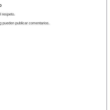
o
l respeto.
g pueden publicar comentarios.