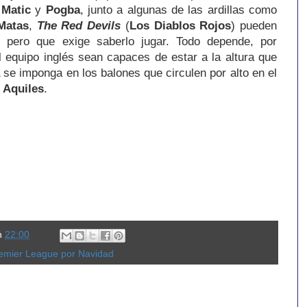
,
Matic
y
Pogba
, junto a algunas de las ardillas como
Matas
,
The Red Devils
(
Los Diablos Rojos
) pueden
 pero que exige saberlo jugar. Todo depende, por
l equipo inglés sean capaces de estar a la altura que
se imponga en los balones que circulen por alto en el
 Aquiles
.
n
22:00
emier League por Navidad