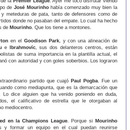
s de la
Premier League
. Ayer me tocó disfrutar viendo
ipo de
José Mourinho
había comenzado muy bien la
s y meteduras de pata, tanto de defensores como de
artidos donde no pasaban del empate. Lo cual ha hecho
os de
Mourinho
. Que los tiene a montones.
rton
en el
Goodison Park
, y con una alineación de
u
e
Ibrahmovíc
, sus dos delanteros centros, están
olistas de suma importancia en la plantilla actual, el
nó con autoridad y con goles soberbios. Los lograron
xtraordinario partido que cuajó
Paul Pogba
. Fue un
ctuando como mediapunta, que es la demarcación que
. Lo dice alguien que ha venido poniendo en duda,
s, el calificativo de estrella que le otorgaban al
mo mediocentro.
ted en la Champions League
. Porque si
Mourinho
os y formar un equipo en el cual puedan reunirse