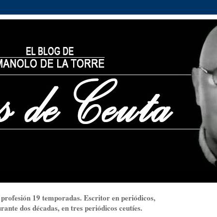
 profesión 19 temporadas. Escritor en periódicos,
ante dos décadas, en tres periódicos ceutíes.