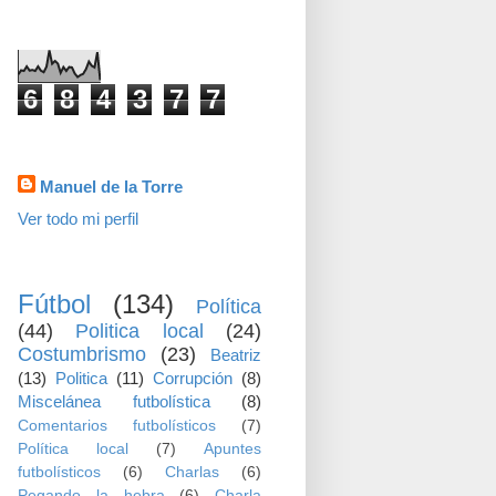
visitas
6
8
4
3
7
7
Datos personales
Manuel de la Torre
Ver todo mi perfil
TEMAS
Fútbol
(134)
Política
(44)
Politica local
(24)
Costumbrismo
(23)
Beatriz
(13)
Politica
(11)
Corrupción
(8)
Miscelánea futbolística
(8)
Comentarios futbolísticos
(7)
Política local
(7)
Apuntes
futbolísticos
(6)
Charlas
(6)
Pegando la hebra
(6)
Charla